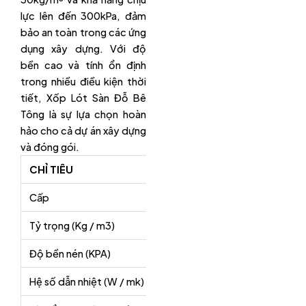
lực lên đến 300kPa, đảm
bảo an toàn trong các ứng
dụng xây dựng. Với độ
bền cao và tính ổn định
trong nhiều điều kiện thời
tiết, Xốp Lót Sàn Đỗ Bê
Tông là sự lựa chọn hoàn
hảo cho cả dự án xây dựng
và đóng gói.
CHỈ TIÊU
THÔNG SỐ
Cấp
I
II
Tỷ trọng (Kg / m3)
15
20
Độ bền nén (KPA)
> 60
> 100
Hệ số dẫn nhiệt (W / mk)
<0,040
<0,040