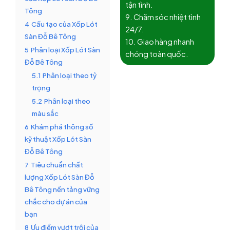
tận tình.
Tông
9. Chăm sóc nhiệt tình
4
Cấu tạo của Xốp Lót
24/7.
Sàn Đỗ Bê Tông
10. Giao hàng nhanh
5
Phân loại Xốp Lót Sàn
chóng toàn quốc.
Đỗ Bê Tông
5.1
Phân loại theo tỷ
trọng
5.2
Phân loại theo
màu sắc
6
Khám phá thông số
kỹ thuật Xốp Lót Sàn
Đỗ Bê Tông
7
Tiêu chuẩn chất
lượng Xốp Lót Sàn Đỗ
Bê Tông nền tảng vững
chắc cho dự án của
bạn
8
Ưu điểm vượt trội của