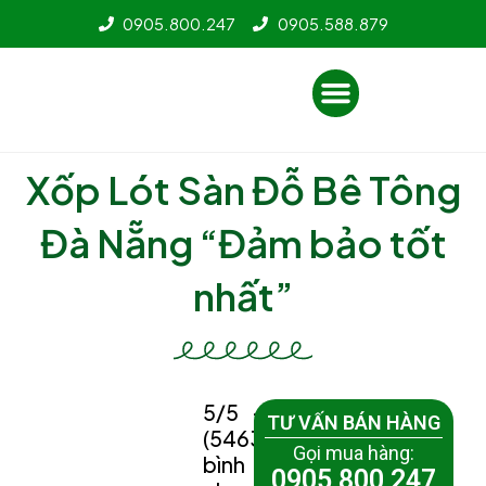
Nhảy
0905.800.247
0905.588.879
tới
nội
Menu
dung
Xốp Lót Sàn Đỗ Bê Tông
Đà Nẵng “Đảm bảo tốt
nhất”
5/5 -
TƯ VẤN BÁN HÀNG
(5463
Gọi mua hàng:
bình
0905 800 247