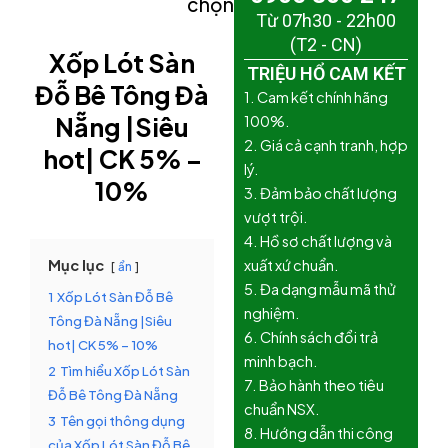
chọn)
Từ 07h30 - 22h00
(T2 - CN)
Xốp Lót Sàn
TRIỆU HỔ CAM KẾT
Đỗ Bê Tông Đà
1. Cam kết chính hãng
Nẵng |Siêu
100%.
2. Giá cả cạnh tranh, hợp
hot| CK 5% –
lý.
10%
3. Đảm bảo chất lượng
vượt trội.
4. Hồ sơ chất lượng và
Mục lục
xuất xứ chuẩn.
ẩn
5. Đa dạng mẫu mã thử
1
Xốp Lót Sàn Đỗ Bê
nghiệm.
Tông Đà Nẵng |Siêu
6. Chính sách đổi trả
hot| CK 5% – 10%
minh bạch.
2
Tìm hiểu Xốp Lót Sàn
7. Bảo hành theo tiêu
Đỗ Bê Tông Đà Nẵng
chuẩn NSX.
3
Tên gọi thông dụng
8. Hướng dẫn thi công
của Xốp Lót Sàn Đỗ Bê