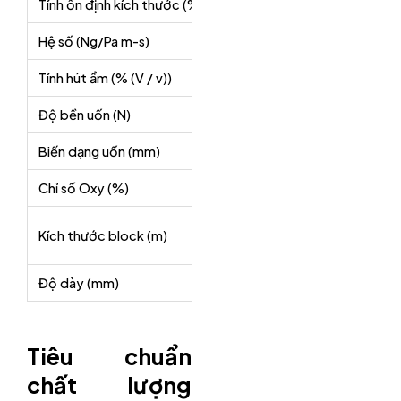
Tính ổn định kích thước (%)
5
5
Hệ số (Ng/Pa m-s)
<9.5
<4.5
Tính hút ẩm (% (V / v))
6
4
Độ bền uốn (N)
15
25
Biến dạng uốn (mm)
<20
<20
Chỉ số Oxy (%)
<30
<30
1×1.2×2,
1×1.2×2
Kích thước block (m)
1×1.2×4
1×1.2×4
Độ dày (mm)
theo yêu cầu
theo yê
Tiêu chuẩn
chất lượng