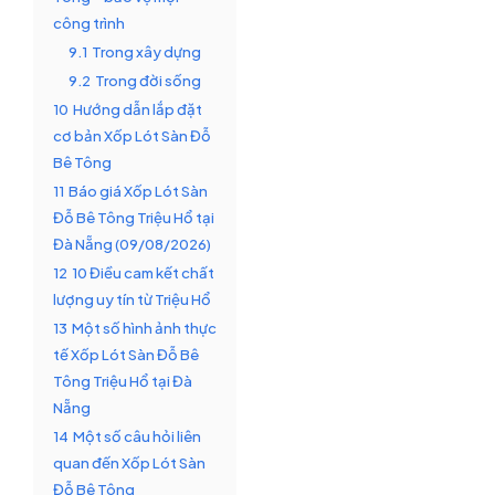
công trình
9.1
Trong xây dựng
9.2
Trong đời sống
10
Hướng dẫn lắp đặt
cơ bản Xốp Lót Sàn Đỗ
Bê Tông
11
Báo giá Xốp Lót Sàn
Đỗ Bê Tông Triệu Hổ tại
Đà Nẵng (09/08/2026)
12
10 Điều cam kết chất
lượng uy tín từ Triệu Hổ
13
Một số hình ảnh thực
tế Xốp Lót Sàn Đỗ Bê
Tông Triệu Hổ tại Đà
Nẵng
14
Một số câu hỏi liên
quan đến Xốp Lót Sàn
Đỗ Bê Tông