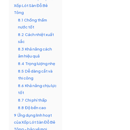
Xốp Lót Sàn Đỗ Bê
Tông
8.1
Chống thấm
nước tốt
8.2
Cách nhiệt xuất
sắc
8.3
Khả năng cách
âm hiệu quả
8.4
Trọng lượng nhẹ
8.5
Dễ dàng cắt và
thi công
8.6
Khả năng chịu lực
tốt
8.7
Chi phí thấp
8.8
Độ bền cao
9
Ứng dụng linh hoạt
của Xốp Lót Sàn Đỗ Bê
Tông – bảo vệ mọi