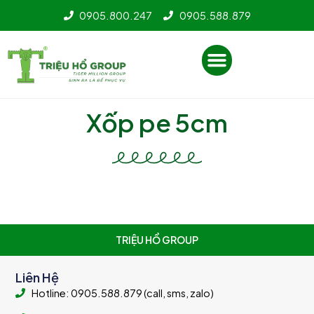
Nhảy
0905.800.247
0905.588.879
tới
nội
Menu
dung
Xốp pe 5cm
TRIỆU HỔ GROUP
Liên Hệ
Hotline: 0905.588.879 (call, sms, zalo)