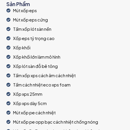
Sản Phẩm
Mút xốp eps
Mút xốp eps cứng
Tấm xốp lót sàn nền
Xốp eps tỷ trọng cao
Xốp khối
Xốp khối lớn làm mô hình
Xốp lót sàn đỗ bê tông
Tấm xốp xps cách âm cách nhiệt
Tấm cách nhiệt eco xps foam
Xốp xps 25mm
Xốp xps dày 5cm
Mút xốp pe cách nhiệt
Mút xốp pe opp bạc cách nhiệt chống nóng