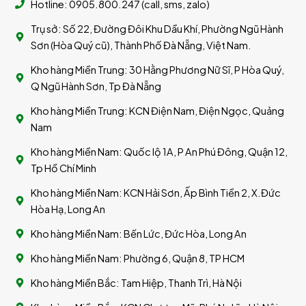
Hotline: 0905.800.247 (call, sms, zalo)
Trụ sở: Số 22, Đường Đôi Khu Dầu Khí, Phường Ngũ Hành
Sơn (Hòa Quý cũ), Thành Phố Đà Nẵng, Việt Nam.
Kho hàng Miền Trung: 30 Hằng Phương Nữ Sĩ, P Hòa Quý,
Q Ngũ Hành Sơn, Tp Đà Nẵng
Kho hàng Miền Trung: KCN Điện Nam, Điện Ngọc, Quảng
Nam
Kho hàng Miền Nam: Quốc lộ 1A, P An Phú Đông, Quận 12,
Tp Hồ Chí Minh
Kho hàng Miền Nam: KCN Hải Sơn, Ấp Bình Tiền 2, X.Đức
Hòa Hạ, Long An
Kho hàng Miền Nam: Bến Lức, Đức Hòa, Long An
Kho hàng Miền Nam: Phường 6, Quận 8, TP HCM
Kho hàng Miền Bắc: Tam Hiệp, Thanh Trì, Hà Nội