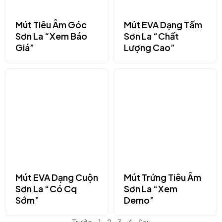
Mút Tiêu Âm Góc
Mút EVA Dạng Tấm
Sơn La “Xem Báo
Sơn La “Chất
Giá”
Lượng Cao”
Mút EVA Dạng Cuộn
Mút Trứng Tiêu Âm
Sơn La “Có Cq
Sơn La “Xem
Sớm”
Demo”
Trước
1
2
3
4
Sau