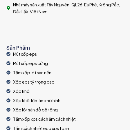
Nhà máy sản xuất Tây Nguyên: QL26, Ea Phê, Krông Pắc,
Đắk Lắk, Việt Nam
Sản Phẩm
Mút xốp eps
Mút xốp eps cứng
Tấm xốp lót sàn nền
Xốp eps tỷ trọng cao
Xốp khối
Xốp khối lớn làm mô hình
Xốp lót sàn đỗ bê tông
Tấm xốp xps cách âm cách nhiệt
Tấm cách nhiệt eco xps foam