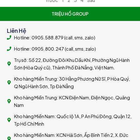
TRIỆU HỔ GROUP
Liên Hệ
Hotline: 0905.588.879 (call, sms, zalo)
Hotline: 0905.800.247 (call, sms, zalo)
Trụ sở: Số 22, Đường Đôi Khu Dầu Khí, Phường Ngũ Hành
Sơn (Hòa Quý cũ), Thành Phố Đà Nẵng, Việt Nam.
Kho hàng Miền Trung: 30 Hằng Phương Nữ Sĩ, P Hòa Quý,
Q Ngũ Hành Sơn, Tp Đà Nẵng
Kho hàng Miền Trung: KCN Điện Nam, Điện Ngọc, Quảng
Nam
Kho hàng Miền Nam: Quốc lộ 1A, P An Phú Đông, Quận 12,
Tp Hồ Chí Minh
Kho hàng Miền Nam: KCN Hải Sơn, Ấp Bình Tiền 2, X.Đức