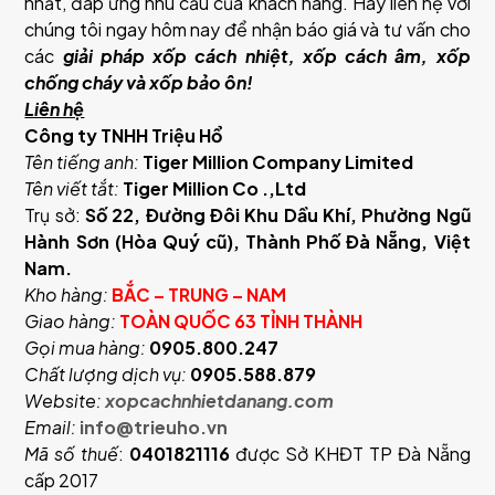
nhất, đáp ứng nhu cầu của khách hàng. Hãy liên hệ với
chúng tôi ngay hôm nay để nhận báo giá và tư vấn cho
các
giải pháp xốp cách nhiệt, xốp cách âm, xốp
chống cháy và xốp bảo ôn!
Liên hệ
Công ty TNHH Triệu Hổ
Tên tiếng anh:
Tiger Million Company Limited
Tên viết tắt:
Tiger Million Co .,Ltd
Trụ sở:
Số 22, Đường Đôi Khu Dầu Khí, Phường Ngũ
Hành Sơn (Hòa Quý cũ), Thành Phố Đà Nẵng, Việt
Nam.
Kho hàng:
BẮC – TRUNG – NAM
Giao hàng:
TOÀN QUỐC 63 TỈNH THÀNH
Gọi mua hàng:
0905.800.247
Chất lượng dịch vụ:
0905.588.879
Website:
xopcachnhietdanang.com
Email:
info@trieuho.vn
Mã số thuế
:
0401821116
được Sở KHĐT TP Đà Nẵng
cấp 2017