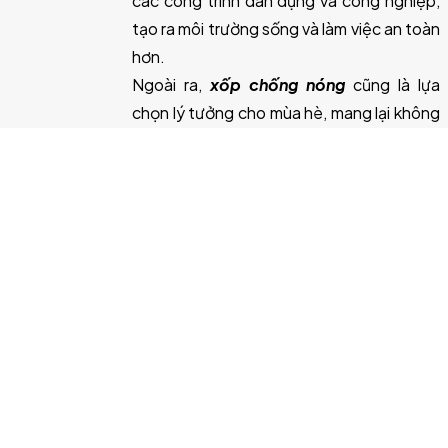
các công trình dân dụng và công nghiệp,
tạo ra môi trường sống và làm việc an toàn
hơn.
Ngoài ra,
xốp chống nóng
cũng là lựa
chọn lý tưởng cho mùa hè, mang lại không
gian mát mẻ và tiết kiệm năng lượng. Với
đội ngũ tư vấn chuyên nghiệp và dịch vụ
tận tâm, Triệu Hổ cam kết cung cấp sản
phẩm tốt nhất, đáp ứng nhu cầu của
khách hàng. Hãy liên hệ với chúng tôi ngay
hôm nay để nhận báo giá và tư vấn cho
các
giải pháp xốp cách nhiệt, xốp cách
âm, xốp chống cháy và xốp bảo ôn!
Liên hệ
Công ty TNHH Triệu Hổ
Tên tiếng anh:
Tiger Million Company