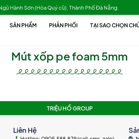
 Ngũ Hành Sơn (Hòa Quý cũ), Thành Phố Đà Nẵng.
SẢN PHẨM
PHÂN PHỐI
TẠI SAO CHỌN CH
Mút xốp pe foam 5mm
TRIỆU HỔ GROUP
Liên Hệ
Sả
Hotline: 0905.588.879 (call, sms, zalo)
M