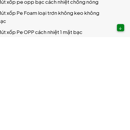
út xốp pe opp bạc cách nhiệt chống nóng
út xốp Pe Foam loại trơn không keo không
ạc
↓
út xốp Pe OPP cách nhiệt 1 mặt bạc
út xốp Pe OPP cách nhiệt 1 keo 1 bạc
út xốp Pe OPP cách nhiệt 2 mặt bạc
út xốp Pe OPP cách nhiệt dạng cuộn
ấm xốp pu
ấm gạch mát
ấm xốp pu foam cách nhiệt dày 20mm
ấm xốp pu foam cách nhiệt dày 30mm
ấm xốp pu foam cách nhiệt dày 50mm