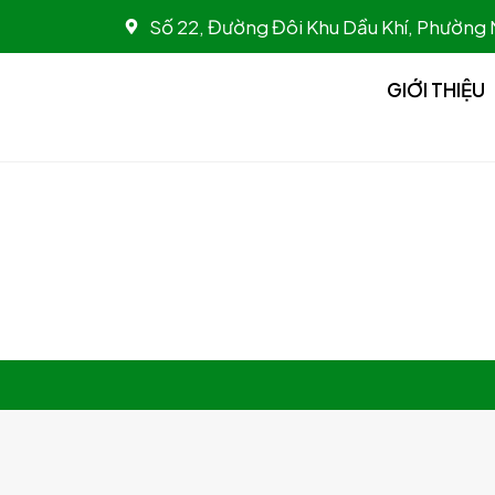
Nhảy
Số 22, Đường Đôi Khu Dầu Khí, Phường
tới
nội
GIỚI THIỆU
dung