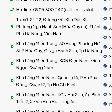
M
Hotline: 0905.800.247 (call, sms, zalo)
T
Trụ sở: Số 22, Đường Đôi Khu Dầu Khí,
Phường Ngũ Hành Sơn (Hòa Quý cũ), Thành
X
Phố Đà Nẵng, Việt Nam.
X
Kho hàng Miền Trung: 30 Hằng Phương Nữ
X
Sĩ, P Hòa Quý, Q Ngũ Hành Sơn, Tp Đà Nẵng
X
Kho hàng Miền Trung: KCN Điện Nam, Điện
T
Ngọc, Quảng Nam
T
Kho hàng Miền Nam: Quốc lộ 1A, P An Phú
Đông, Quận 12, Tp Hồ Chí Minh
X
Kho hàng Miền Nam: KCN Hải Sơn, Ấp Bình
X
Tiền 2, X.Đức Hòa Hạ, Long An
M
Kho hàng Miền Nam: Bến Lức, Đức Hòa,