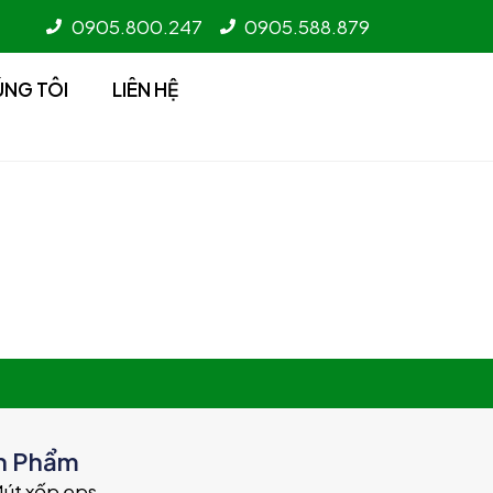
0905.800.247
0905.588.879
ÚNG TÔI
LIÊN HỆ
n Phẩm
út xốp eps