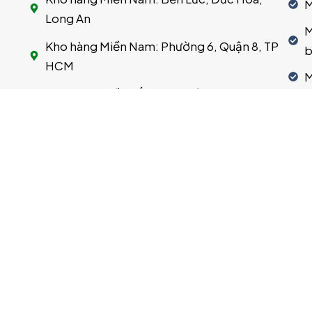
M
Long An
M
Kho hàng Miền Nam: Phường 6, Quận 8, TP
b
HCM
M
Kho hàng Miền Bắc: Tam Hiệp, Thanh Trì, Hà
M
Nội
M
Kho hàng Miền Bắc: KCN Chương Mỹ, Phú
M
Nghĩa, Hà Nội
T
Kho hàng Miền Bắc: KCN Phú Nghĩa,
Chương Mỹ, Hà Nội
T
Nhà máy sản xuất Miền Bắc: Khu công
T
nghiệp Nguyên Khê, Huyện Đông Anh,
T
Thành phố Hà Nội
T
Nhà máy sản xuất Miền Bắc: Cụm Công