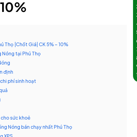
10%
ú Thọ |Chốt Giá| CK 5% – 10%
 Nóng tại Phú Thọ
 Nóng
n định
chi phí sinh hoạt
 quả
g
n cho sức khoẻ
ống Nóng bán chạy nhất Phú Thọ
ng XPS