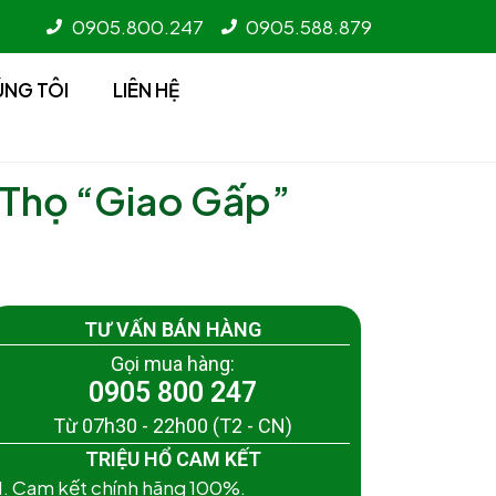
0905.800.247
0905.588.879
ÚNG TÔI
LIÊN HỆ
 Thọ “Giao Gấp”
TƯ VẤN BÁN HÀNG
Gọi mua hàng:
0905 800 247
Từ 07h30 - 22h00 (T2 - CN)
TRIỆU HỔ CAM KẾT
1. Cam kết chính hãng 100%.