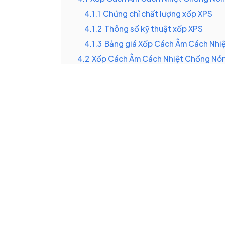
4.1.1
Chứng chỉ chất lượng xốp XPS
4.1.2
Thông số kỹ thuật xốp XPS
4.1.3
Bảng giá Xốp Cách Âm Cách Nhi
4.2
Xốp Cách Âm Cách Nhiệt Chống Nó
4.2.1
Chứng chỉ chất lượng xốp EPS
4.2.2
Thông số kỹ thuật xốp EPS
4.2.3
Bảng giá xốp EPS Phú Thọ (08/
4.3
Xốp PE OPP – Cách nhiệt kết hợp ph
4.3.1
Thông số kỹ thuật xốp PE OPP
4.3.2
Bảng giá xốp PE OPP Phú Thọ (
4.4
Xốp PU – Đỉnh cao cách nhiệt
4.4.1
Thông số kỹ thuật xốp PU
4.4.2
Bảng giá xốp PU Phú Thọ (08/2
5
Sự khác biệt giữa các loại Xốp Cách Â
6
Cách chọn Xốp Cách Âm Cách Nhiệt Chố