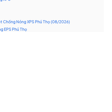
ệt Chống Nóng XPS Phú Thọ (08/2026)
ng EPS Phú Thọ
2026)
ản xạ nhiệt
08/2026)
026)
m Cách Nhiệt Chống Nóng
ng Nóng phù hợp với nhu cầu sử dụng?