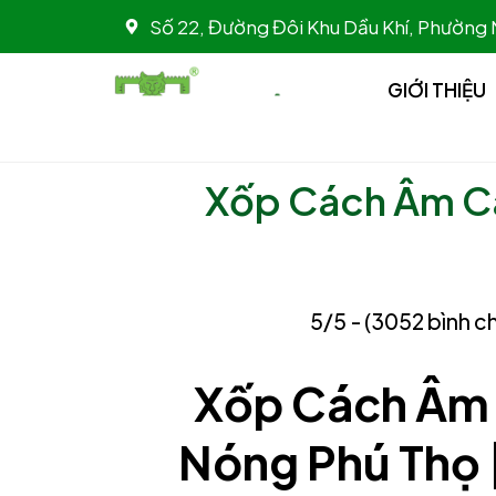
Nhảy
Số 22, Đường Đôi Khu Dầu Khí, Phường
tới
nội
GIỚI THIỆU
dung
Xốp Cách Âm Cá
5/5 - (3052 bình c
Xốp Cách Âm 
Nóng Phú Thọ 