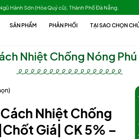
 Ngũ Hành Sơn (Hòa Quý cũ), Thành Phố Đà Nẵng.
SẢN PHẨM
PHÂN PHỐI
TẠI SAO CHỌN CH
ch Nhiệt Chống Nóng Phú
họn)
Cách Nhiệt Chống
|Chốt Giá| CK 5% –