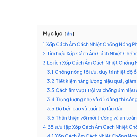
Mục lục
ẩn
1
Xốp Cách Âm Cách Nhiệt Chống Nóng Ph
2
Tìm hiểu Xốp Cách Âm Cách Nhiệt Chống
3
Lợi ích Xốp Cách Âm Cách Nhiệt Chống
3.1
Chống nóng tối ưu, duy trì nhiệt độ ổ
3.2
Tiết kiệm năng lượng hiệu quả, giảm 
3.3
Cách âm vượt trội và chống ẩm hiệu
3.4
Trọng lượng nhẹ và dễ dàng thi côn
3.5
Độ bền cao và tuổi thọ lâu dài
3.6
Thân thiện với môi trường và an toà
4
Bộ sưu tập Xốp Cách Âm Cách Nhiệt Ch
4.1
Xốp Cách Âm Cách Nhiệt Chống Nó