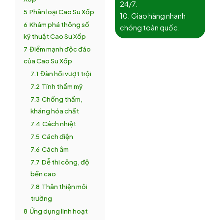
24/7.
5
Phân loại Cao Su Xốp
10. Giao hàng nhanh
6
Khám phá thông số
chóng toàn quốc.
kỹ thuật Cao Su Xốp
7
Điểm mạnh độc đáo
của Cao Su Xốp
7.1
Đàn hồi vượt trội
7.2
Tính thẩm mỹ
7.3
Chống thấm,
kháng hóa chất
7.4
Cách nhiệt
7.5
Cách điện
7.6
Cách âm
7.7
Dễ thi công, độ
bền cao
7.8
Thân thiện môi
trường
8
Ứng dụng linh hoạt