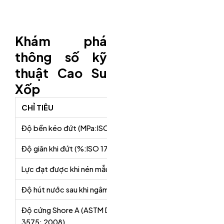
Khám phá
thông số kỹ
thuật Cao Su
Xốp
CHỈ TIÊU
Độ bền kéo đứt (MPa:ISO 1798: 1997)
Độ giãn khi đứt (%:ISO 1798: 1997)
Lực đạt được khi nén mẫu 50% chiều cao ban đầu (MPa: A
Độ hút nước sau khi ngâm 24 giờ trong nước ở 200C (Kg/m
Độ cứng Shore A (ASTM D
3575: 2008)