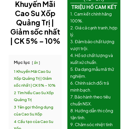
Khuyến Mãi
TRIỆU HỔ CAM KẾT
Cao Su Xốp
1. Cam kết chính hãng
Quảng Trị |
100%.
2. Giá cả cạnh tranh, hợp
Giảm sốc nhất
lý.
| CK 5% – 10%
3. Đảm bảo chất lượng
vượt trội.
4. Hồ sơ chất lượng và
Mục lục
xuất xứ chuẩn.
ẩn
5. Đa dạng mẫu mã thử
1
Khuyến Mãi Cao Su
nghiệm.
Xốp Quảng Trị | Giảm
6. Chính sách đổi trả
sốc nhất | CK 5% – 10%
minh bạch.
2
Tìm hiểu Cao Su Xốp
7. Bảo hành theo tiêu
Quảng Trị
chuẩn NSX.
3
Tên gọi thông dụng
8. Hướng dẫn thi công
của Cao Su Xốp
tận tình.
4
Cấu tạo của Cao Su
9. Chăm sóc nhiệt tình
Xốp