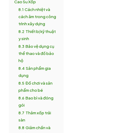
Cao Su Xốp
8.1
Cách nhiệt và
cách âm trong công
trình xây dựng
8.2
Thiết bị kỹ thuật
y sinh
8.3
Bảo vệ dụng cụ
thể thao và đồ bảo
hộ
8.4
Sản phẩm gia
dụng
8.5
Đồ chơi và sản
phẩm cho bé
8.6
Bao bì và đóng
gói
8.7
Thảm xốp trải
sàn
8.8
Giảm chấn và