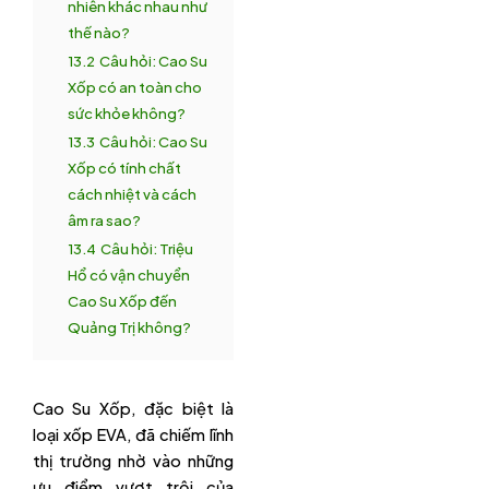
nhiên khác nhau như
thế nào?
13.2
Câu hỏi: Cao Su
Xốp có an toàn cho
sức khỏe không?
13.3
Câu hỏi: Cao Su
Xốp có tính chất
cách nhiệt và cách
âm ra sao?
13.4
Câu hỏi: Triệu
Hổ có vận chuyển
Cao Su Xốp đến
Quảng Trị không?
Cao Su Xốp, đặc biệt là
loại xốp EVA, đã chiếm lĩnh
thị trường nhờ vào những
ưu điểm vượt trội của