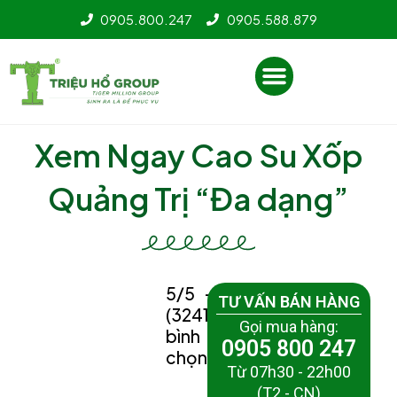
Nhảy
0905.800.247
0905.588.879
tới
nội
Menu
dung
Xem Ngay Cao Su Xốp
Quảng Trị “Đa dạng”
5/5 -
TƯ VẤN BÁN HÀNG
(3241
Gọi mua hàng:
bình
0905 800 247
chọn)
Từ 07h30 - 22h00
(T2 - CN)