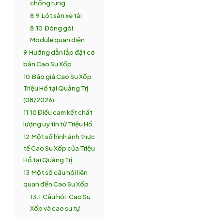
chống rung
8.9
Lót sàn xe tải
8.10
Đóng gói
Module quan điện
9
Hướng dẫn lắp đặt cơ
bản Cao Su Xốp
10
Báo giá Cao Su Xốp
Triệu Hổ tại Quảng Trị
(08/2026)
11
10 Điều cam kết chất
lượng uy tín từ Triệu Hổ
12
Một số hình ảnh thực
tế Cao Su Xốp của Triệu
Hổ tại Quảng Trị
13
Một số câu hỏi liên
quan đến Cao Su Xốp
13.1
Câu hỏi: Cao Su
Xốp và cao su tự