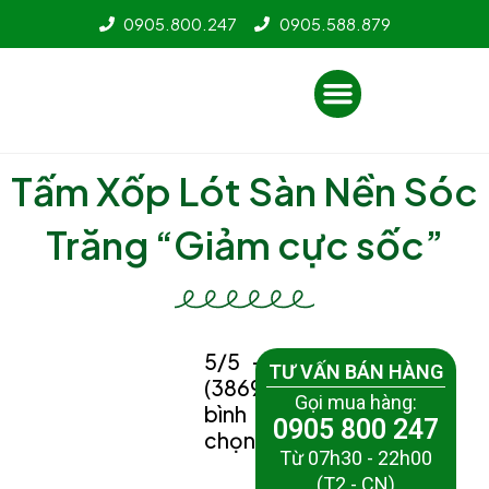
Nhảy
0905.800.247
0905.588.879
tới
nội
Menu
dung
Tấm Xốp Lót Sàn Nền Sóc
Trăng “Giảm cực sốc”
5/5 -
TƯ VẤN BÁN HÀNG
(3869
Gọi mua hàng:
bình
0905 800 247
chọn)
Từ 07h30 - 22h00
(T2 - CN)