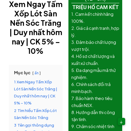
Xem Ngay Tấm
TRIỆU HỔ CAM KẾT
Xốp Lót Sàn
1. Cam kết chính hãng
Nền Sóc Trăng
100%.
2. Giá cả cạnh tranh, hợp
| Duy nhất hôm
lý.
nay | CK 5% –
3. Đảm bảo chất lượng
10%
vượt trội.
4. Hồ sơ chất lượng và
xuất xứ chuẩn.
5. Đa dạng mẫu mã thử
Mục lục
ẩn
nghiệm.
1
Xem Ngay Tấm Xốp
6. Chính sách đổi trả
Lót Sàn Nền Sóc Trăng |
minh bạch.
Duy nhất hôm nay | CK
7. Bảo hành theo tiêu
5% – 10%
chuẩn NSX.
2
Tìm hiểu Tấm Xốp Lót
8. Hướng dẫn thi công
Sàn Nền Sóc Trăng
tận tình.
↓
3
Tên gọi thông dụng
9. Chăm sóc nhiệt tình