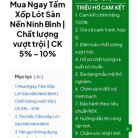
Mua Ngay Tấm
TRIỆU HỔ CAM KẾT
Xốp Lót Sàn
1. Cam kết chính hãng
Nền Ninh Bình |
100%.
2. Giá cả cạnh tranh, hợp
Chất lượng
lý.
vượt trội | CK
3. Đảm bảo chất lượng
5% – 10%
vượt trội.
4. Hồ sơ chất lượng và
xuất xứ chuẩn.
5. Đa dạng mẫu mã thử
Mục lục
ẩn
nghiệm.
1
Mua Ngay Tấm Xốp
6. Chính sách đổi trả
Lót Sàn Nền Ninh Bình |
minh bạch.
Chất lượng vượt trội |
7. Bảo hành theo tiêu
CK 5% – 10%
chuẩn NSX.
2
Tìm hiểu Tấm Xốp Lót
8. Hướng dẫn thi công
Sàn Nền Ninh Bình
tận tình.
↓
3
Tên gọi thông dụng
9. Chăm sóc nhiệt tình