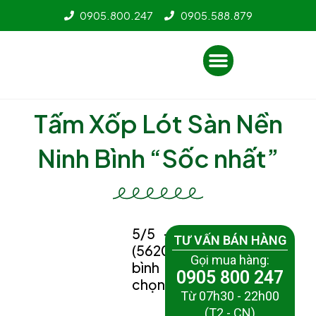
Nhảy
0905.800.247
0905.588.879
tới
nội
Menu
dung
Tấm Xốp Lót Sàn Nền
Ninh Bình “Sốc nhất”
5/5 -
TƯ VẤN BÁN HÀNG
(5620
Gọi mua hàng:
bình
0905 800 247
chọn)
Từ 07h30 - 22h00
(T2 - CN)