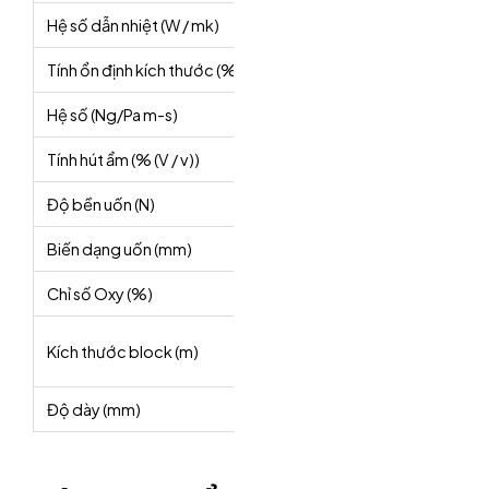
Hệ số dẫn nhiệt (W / mk)
<0,040
<0,040
Tính ổn định kích thước (%)
5
5
Hệ số (Ng/Pa m-s)
<9.5
<4.5
Tính hút ẩm (% (V / v))
6
4
Độ bền uốn (N)
15
25
Biến dạng uốn (mm)
<20
<20
Chỉ số Oxy (%)
<30
<30
1×1.2×2,
1×1.2×2
Kích thước block (m)
1×1.2×4
1×1.2×4
Độ dày (mm)
theo yêu cầu
theo yê