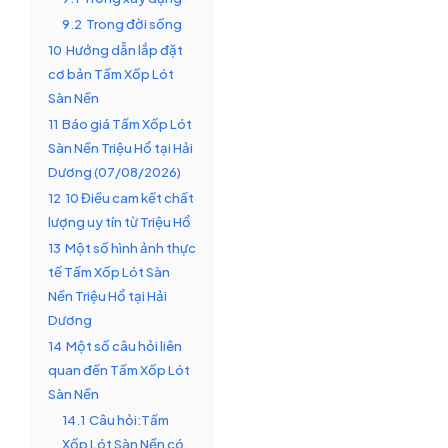
9.2
Trong đời sống
10
Hướng dẫn lắp đặt
cơ bản Tấm Xốp Lót
Sàn Nền
11
Báo giá Tấm Xốp Lót
Sàn Nền Triệu Hổ tại Hải
Dương (07/08/2026)
12
10 Điều cam kết chất
lượng uy tín từ Triệu Hổ
13
Một số hình ảnh thực
tế Tấm Xốp Lót Sàn
Nền Triệu Hổ tại Hải
Dương
14
Một số câu hỏi liên
quan đến Tấm Xốp Lót
Sàn Nền
14.1
Câu hỏi:Tấm
Xốp Lót Sàn Nền có