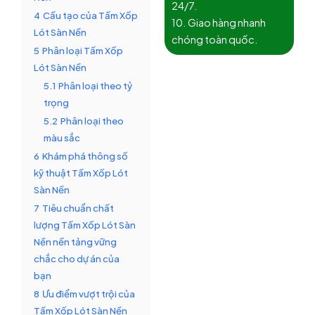
24/7.
4
Cấu tạo của Tấm Xốp
10. Giao hàng nhanh
Lót Sàn Nền
chóng toàn quốc.
5
Phân loại Tấm Xốp
Lót Sàn Nền
5.1
Phân loại theo tỷ
trọng
5.2
Phân loại theo
màu sắc
6
Khám phá thông số
kỹ thuật Tấm Xốp Lót
Sàn Nền
7
Tiêu chuẩn chất
lượng Tấm Xốp Lót Sàn
Nền nền tảng vững
chắc cho dự án của
bạn
8
Ưu điểm vượt trội của
Tấm Xốp Lót Sàn Nền