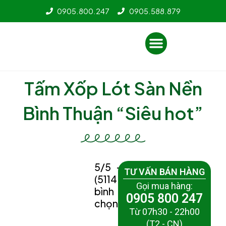
Nhảy
0905.800.247
0905.588.879
tới
nội
Menu
dung
Tấm Xốp Lót Sàn Nền
Bình Thuận “Siêu hot”
5/5 -
TƯ VẤN BÁN HÀNG
(5114
Gọi mua hàng:
bình
0905 800 247
chọn)
Từ 07h30 - 22h00
(T2 - CN)