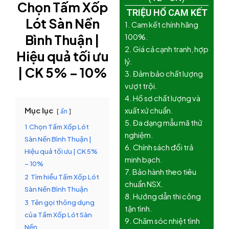
Chọn Tấm Xốp
TRIỆU HỔ CAM KẾT
Lót Sàn Nền
1. Cam kết chính hãng
Bình Thuận |
100%.
2. Giá cả cạnh tranh, hợp
Hiệu quả tối ưu
lý.
| CK 5% – 10%
3. Đảm bảo chất lượng
vượt trội.
4. Hồ sơ chất lượng và
Mục lục
xuất xứ chuẩn.
ẩn
5. Đa dạng mẫu mã thử
1
Chọn Tấm Xốp Lót
nghiệm.
Sàn Nền Bình Thuận |
6. Chính sách đổi trả
Hiệu quả tối ưu | CK 5%
minh bạch.
– 10%
7. Bảo hành theo tiêu
2
Tìm hiểu Tấm Xốp Lót
chuẩn NSX.
Sàn Nền Bình Thuận
8. Hướng dẫn thi công
3
Tên gọi thông dụng
tận tình.
của Tấm Xốp Lót Sàn
9. Chăm sóc nhiệt tình
Nền