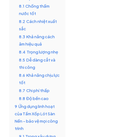
8.1
Chống thấm
nước tốt
8.2
Cách nhiệt xuất
sắc
8.3
Khả năng cách
âm hiệu quả
8.4
Trọng lượng nhẹ
8.5
Dễ dàng cắt và
thi công
8.6
Khả năng chịu lực
tốt
8.7
Chi phí thấp
8.8
Độ bền cao
9
Ứng dụng linh hoạt
của Tấm Xốp Lót Sàn
Nền – bảo vệ mọi công
trình
9.1
Trong xây dựng