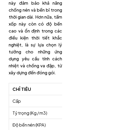
này đảm bảo khả năng
chống nén và bền bỉ trong
thời gian dài. Hơn nữa, tấm
xốp này còn có độ bền
cao và ổn định trong các
điều kiện thời tiết khắc
nghiệt, là sự lựa chọn lý
tưởng cho những ứng
dụng yêu cầu tính cách
nhiệt và chống va đập, từ
xây dựng đến đóng gói.
CHỈ TIÊU
THÔNG SỐ
Cấp
I
II
Tỷ trọng (Kg / m3)
15
20
Độ bền nén (KPA)
> 60
> 100