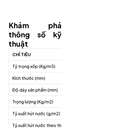
Khám phá
thông số kỹ
thuật
CHỈ TIÊU
THÔNG 
Tỷ trọng xốp (Kg/m3)
45 – 55
Kích thước (mm)
1200 x 6
Độ dày sản phẩm (mm)
20 – 30 –
Trọng lượng (Kg/m2)
1,2 – 1,6 
Tỷ suất hút nước (g/m2)
36,5
Tỷ suất hút nước theo thể tích (%V)
0,86