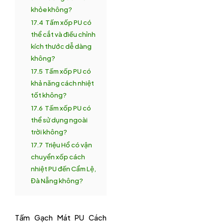
khỏe không?
17.4
Tấm xốp PU có
thể cắt và điều chỉnh
kích thước dễ dàng
không?
17.5
Tấm xốp PU có
khả năng cách nhiệt
tốt không?
17.6
Tấm xốp PU có
thể sử dụng ngoài
trời không?
17.7
Triệu Hổ có vận
chuyển xốp cách
nhiệt PU đến Cẩm Lệ,
Đà Nẵng không?
Tấm Gạch Mát PU Cách