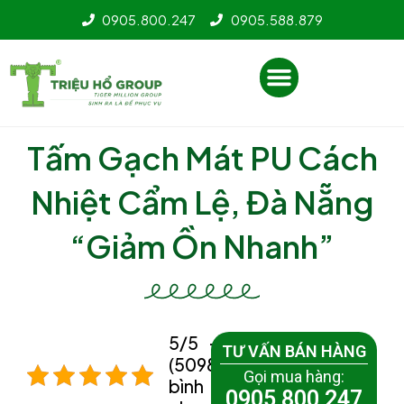
Nhảy
0905.800.247
0905.588.879
tới
nội
Menu
dung
Tấm Gạch Mát PU Cách
Nhiệt Cẩm Lệ, Đà Nẵng
“Giảm Ồn Nhanh”
5/5 -
TƯ VẤN BÁN HÀNG
(5098
Gọi mua hàng:
bình
0905 800 247