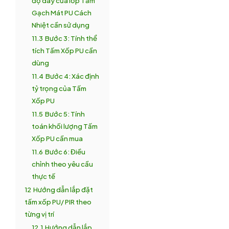
độ dày của lớp Tấm
Gạch Mát PU Cách
Nhiệt cần sử dụng
11.3
Bước 3: Tính thể
tích Tấm Xốp PU cần
dùng
11.4
Bước 4: Xác định
tỷ trọng của Tấm
Xốp PU
11.5
Bước 5: Tính
toán khối lượng Tấm
Xốp PU cần mua
11.6
Bước 6: Điều
chỉnh theo yêu cầu
thực tế
12
Hướng dẫn lắp đặt
tấm xốp PU/ PIR theo
từng vị trí
12.1
Hướng dẫn lắp