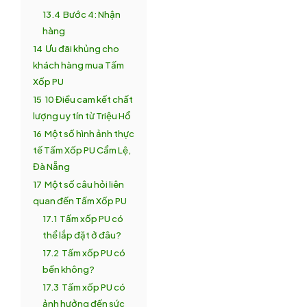
13.4
Bước 4: Nhận
hàng
14
Ưu đãi khủng cho
khách hàng mua Tấm
Xốp PU
15
10 Điều cam kết chất
lượng uy tín từ Triệu Hổ
16
Một số hình ảnh thực
tế Tấm Xốp PU Cẩm Lệ,
Đà Nẵng
17
Một số câu hỏi liên
quan đến Tấm Xốp PU
17.1
Tấm xốp PU có
thể lắp đặt ở đâu?
17.2
Tấm xốp PU có
bền không?
17.3
Tấm xốp PU có
ảnh hưởng đến sức