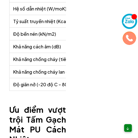
Hệ số dẫn nhiệt (W/moK)
0,023
Tỷ suất truyền nhiệt (Kcal/m.h.0C)
0,0182
Độ bền nén (kN/m2)
≥ 140,97
Khả năng cách âm (dB)
≥ 23,08
Khả năng chống cháy (tiêu chuẩn Mỹ)
V0 (Cấp 
Khả năng chống cháy lan (tiêu chuẩn Đức)
B2
Độ giãn nở (-20 độ C – 80 độ C)
– 0,102 –
Ưu điểm vượt
trội Tấm Gạch
Mát PU Cách
↓