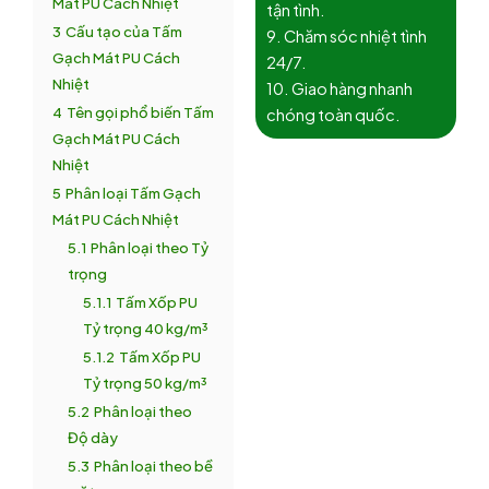
Mát PU Cách Nhiệt
tận tình.
3
Cấu tạo của Tấm
9. Chăm sóc nhiệt tình
Gạch Mát PU Cách
24/7.
Nhiệt
10. Giao hàng nhanh
4
Tên gọi phổ biến Tấm
chóng toàn quốc.
Gạch Mát PU Cách
Nhiệt
5
Phân loại Tấm Gạch
Mát PU Cách Nhiệt
5.1
Phân loại theo Tỷ
trọng
5.1.1
Tấm Xốp PU
Tỷ trọng 40 kg/m³
5.1.2
Tấm Xốp PU
Tỷ trọng 50 kg/m³
5.2
Phân loại theo
Độ dày
5.3
Phân loại theo bề