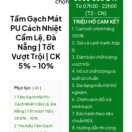
chọn)
Từ 07h30 - 22h00
(T2 - CN)
Tấm Gạch Mát
TRIỆU HỔ CAM KẾT
PU Cách Nhiệt
1. Cam kết chính hãng
Cẩm Lệ, Đà
100%.
2. Giá cả cạnh tranh, hợp
Nẵng
|
Tốt
lý.
Vượt Trội
| CK
3. Đảm bảo chất lượng
5% – 10%
vượt trội.
4. Hồ sơ chất lượng và
xuất xứ chuẩn.
5. Đa dạng mẫu mã thử
Mục lục
ẩn
nghiệm.
1
Tấm Gạch Mát PU
6. Chính sách đổi trả
Cách Nhiệt Cẩm Lệ, Đà
minh bạch.
Nẵng | Tốt Vượt Trội |
7. Bảo hành theo tiêu
CK 5% – 10%
chuẩn NSX.
2
Tìm hiểu Tấm Gạch
8. Hướng dẫn thi công