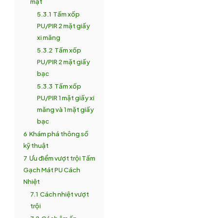
mặt
5.3.1
Tấm xốp
PU/PIR 2 mặt giấy
xi măng
5.3.2
Tấm xốp
PU/PIR 2 mặt giấy
bạc
5.3.3
Tấm xốp
PU/PIR 1 mặt giấy xi
măng và 1 mặt giấy
bạc
6
Khám phá thông số
kỹ thuật
7
Ưu điểm vượt trội Tấm
Gạch Mát PU Cách
Nhiệt
7.1
Cách nhiệt vượt
trội