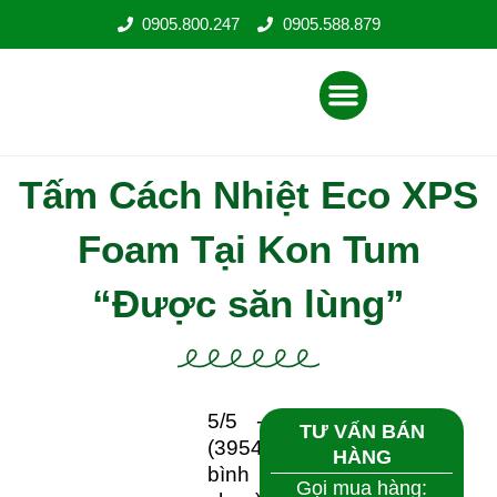
Nhảy
0905.800.247
0905.588.879
tới
nội
Menu
dung
Tấm Cách Nhiệt Eco XPS
Foam Tại Kon Tum “Được
săn lùng”
5/5 -
TƯ VẤN BÁN HÀNG
(3954
Gọi mua hàng:
bình
0905 800 247