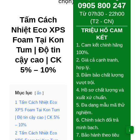
chọn)
Từ 07h30 - 22h00
(T2 - CN)
Tấm Cách
TRIỆU HỔ CAM KẾT
Nhiệt Eco XPS
1. Cam kết chính hãng
Foam Tại Kon
100%.
2. Giá cả cạnh tranh, hợp
Tum | Độ tin
lý.
cậy cao | CK
3. Đảm bảo chất lượng
5% – 10%
vượt trội.
4. Hồ sơ chất lượng và
xuất xứ chuẩn.
5. Đa dạng mẫu mã thử
Mục lục
ẩn
nghiệm.
1
Tấm Cách Nhiệt Eco
6. Chính sách đổi trả
XPS Foam Tại Kon Tum |
minh bạch.
Độ tin cậy cao | CK 5%
7. Bảo hành theo tiêu
– 10%
chuẩn NSX.
↓
2
Tấm Cách Nhiệt Eco
8. Hướng dẫn thi công