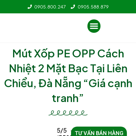
Nhảy
0905.800.247
0905.588.879
tới
nội
Menu
dung
Mút Xốp PE OPP Cách
Nhiệt 2 Mặt Bạc Tại Liên
Chiểu, Đà Nẵng “Giá cạnh
tranh”
5/5 -
TƯ VẤN BÁN HÀNG