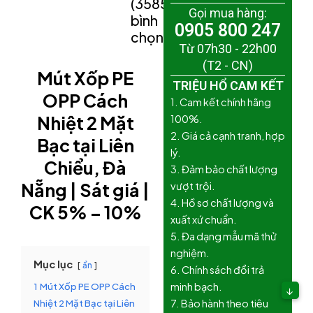
(3585
Gọi mua hàng:
bình
0905 800 247
chọn)
Từ 07h30 - 22h00
(T2 - CN)
Mút Xốp PE
TRIỆU HỔ CAM KẾT
OPP Cách
1. Cam kết chính hãng
Nhiệt 2 Mặt
100%.
2. Giá cả cạnh tranh, hợp
Bạc tại Liên
lý.
Chiểu, Đà
3. Đảm bảo chất lượng
Nẵng | Sát giá |
vượt trội.
4. Hồ sơ chất lượng và
CK 5% – 10%
xuất xứ chuẩn.
5. Đa dạng mẫu mã thử
nghiệm.
Mục lục
ẩn
6. Chính sách đổi trả
1
Mút Xốp PE OPP Cách
minh bạch.
↓
Nhiệt 2 Mặt Bạc tại Liên
7. Bảo hành theo tiêu