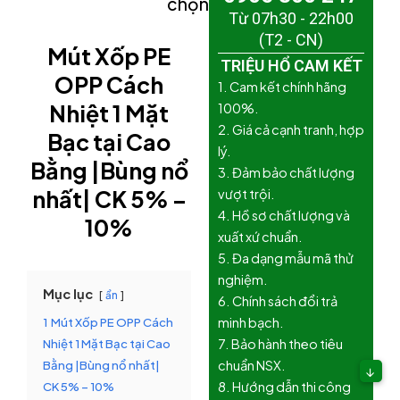
chọn)
Từ 07h30 - 22h00
(T2 - CN)
Mút Xốp PE
TRIỆU HỔ CAM KẾT
OPP Cách
1. Cam kết chính hãng
Nhiệt 1 Mặt
100%.
2. Giá cả cạnh tranh, hợp
Bạc tại Cao
lý.
Bằng |Bùng nổ
3. Đảm bảo chất lượng
nhất| CK 5% –
vượt trội.
4. Hồ sơ chất lượng và
10%
xuất xứ chuẩn.
5. Đa dạng mẫu mã thử
nghiệm.
Mục lục
ẩn
6. Chính sách đổi trả
1
Mút Xốp PE OPP Cách
minh bạch.
Nhiệt 1 Mặt Bạc tại Cao
7. Bảo hành theo tiêu
Bằng |Bùng nổ nhất|
chuẩn NSX.
↓
CK 5% – 10%
8. Hướng dẫn thi công