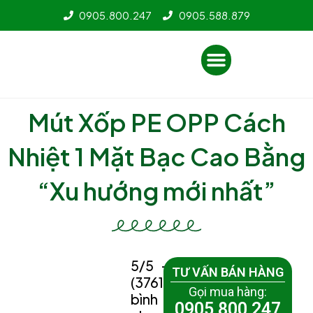
Nhảy
0905.800.247
0905.588.879
tới
nội
Menu
dung
Mút Xốp PE OPP Cách
Nhiệt 1 Mặt Bạc Cao Bằng
“Xu hướng mới nhất”
5/5 -
TƯ VẤN BÁN HÀNG
(3761
Gọi mua hàng:
bình
0905 800 247