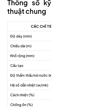
Thông số kỹ
thuật chung
CÁC CHỈ TIÊU
T
Độ dày (mm)
1; 2; 3; 5; 10; 1
Chiều dài (m)
25; 50; 100
Khổ rộng (mm)
1000
Cấu tạo
1 lớp PE và 2 l
Độ thẩm thấu hơi nước (kg/Pa.s.m)
8.19× 10-15
Hệ số dẫn nhiệt (w/mk)
32
Cách nhiệt (%)
95-97
Chống ồn (%)
75-85