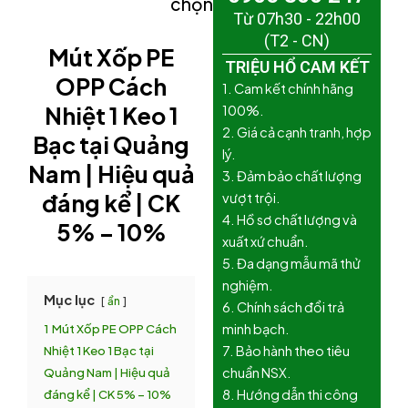
chọn)
Từ 07h30 - 22h00
(T2 - CN)
Mút Xốp PE
TRIỆU HỔ CAM KẾT
OPP Cách
1. Cam kết chính hãng
Nhiệt 1 Keo 1
100%.
2. Giá cả cạnh tranh, hợp
Bạc tại Quảng
lý.
Nam | Hiệu quả
3. Đảm bảo chất lượng
đáng kể | CK
vượt trội.
4. Hồ sơ chất lượng và
5% – 10%
xuất xứ chuẩn.
5. Đa dạng mẫu mã thử
nghiệm.
Mục lục
ẩn
6. Chính sách đổi trả
1
Mút Xốp PE OPP Cách
minh bạch.
Nhiệt 1 Keo 1 Bạc tại
7. Bảo hành theo tiêu
Quảng Nam | Hiệu quả
chuẩn NSX.
đáng kể | CK 5% – 10%
8. Hướng dẫn thi công