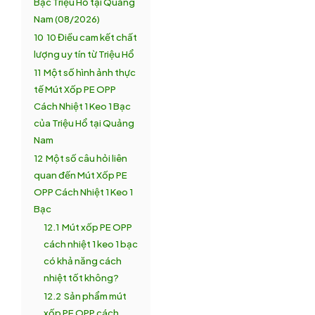
Bạc Triệu Hổ tại Quảng
Nam (08/2026)
10
10 Điều cam kết chất
lượng uy tín từ Triệu Hổ
11
Một số hình ảnh thực
tế Mút Xốp PE OPP
Cách Nhiệt 1 Keo 1 Bạc
của Triệu Hổ tại Quảng
Nam
12
Một số câu hỏi liên
quan đến Mút Xốp PE
OPP Cách Nhiệt 1 Keo 1
Bạc
12.1
Mút xốp PE OPP
cách nhiệt 1 keo 1 bạc
có khả năng cách
nhiệt tốt không?
12.2
Sản phẩm mút
xốp PE OPP cách