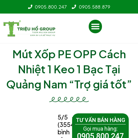
Nhảy
0905.800.247
0905.588.879
tới
nội
Menu
dung
Mút Xốp PE OPP Cách
Nhiệt 1 Keo 1 Bạc Tại
Quảng Nam “Trợ giá tốt”
5/5 -
TƯ VẤN BÁN HÀNG
(3554
Gọi mua hàng:
bình
0905 800 247