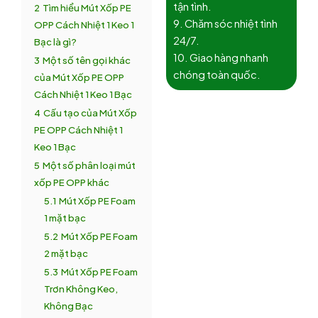
tận tình.
2
Tìm hiểu Mút Xốp PE
9. Chăm sóc nhiệt tình
OPP Cách Nhiệt 1 Keo 1
24/7.
Bạc là gì?
10. Giao hàng nhanh
3
Một số tên gọi khác
chóng toàn quốc.
của Mút Xốp PE OPP
Cách Nhiệt 1 Keo 1 Bạc
4
Cấu tạo của Mút Xốp
PE OPP Cách Nhiệt 1
Keo 1 Bạc
5
Một số phân loại mút
xốp PE OPP khác
5.1
Mút Xốp PE Foam
1 mặt bạc
5.2
Mút Xốp PE Foam
2 mặt bạc
5.3
Mút Xốp PE Foam
Trơn Không Keo,
Không Bạc