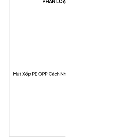
PHÂN LOẠI
(Dày x Rộng x 
1000x100000
1000x100000
1000x100000
1000x50000x
1000x50000x
Mút Xốp PE OPP Cách Nhiệt 1 Keo 1 Bạc
1000x50000x1
1000x25000x
1000x25000x
1000x25000x
1000x25000x