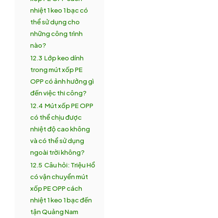
nhiệt 1 keo 1 bạc có
thể sử dụng cho
những công trình
nào?
12.3
Lớp keo dính
trong mút xốp PE
OPP có ảnh hưởng gì
đến việc thi công?
12.4
Mút xốp PE OPP
có thể chịu được
nhiệt độ cao không
và có thể sử dụng
ngoài trời không?
12.5
Câu hỏi: Triệu Hổ
có vận chuyển mút
xốp PE OPP cách
nhiệt 1 keo 1 bạc đến
tận Quảng Nam