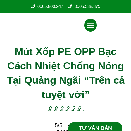
Nhảy
0905.800.247
0905.588.879
tới
nội
Menu
dung
Mút Xốp PE OPP Bạc
Cách Nhiệt Chống Nóng
Tại Quảng Ngãi “Trên cả
tuyệt vời”
5/5 -
TƯ VẤN BÁN HÀNG