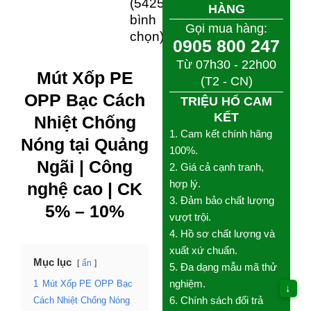
(5425
Gọi mua hàng:
bình
0905 800 247
chọn)
Từ 07h30 - 22h00
(T2 - CN)
Mút Xốp PE
TRIỆU HỔ CAM KẾT
OPP Bạc Cách
1. Cam kết chính hãng
Nhiệt Chống
100%.
2. Giá cả cạnh tranh, hợp
Nóng tại
lý.
Quảng Ngãi |
3. Đảm bảo chất lượng
Công nghệ cao
vượt trội.
4. Hồ sơ chất lượng và
| CK 5% – 10%
xuất xứ chuẩn.
5. Đa dạng mẫu mã thử
nghiệm.
Mục lục
ẩn
6. Chính sách đổi trả
1
Mút Xốp PE OPP Bạc
minh bạch.
↓
Cách Nhiệt Chống
7. Bảo hành theo tiêu