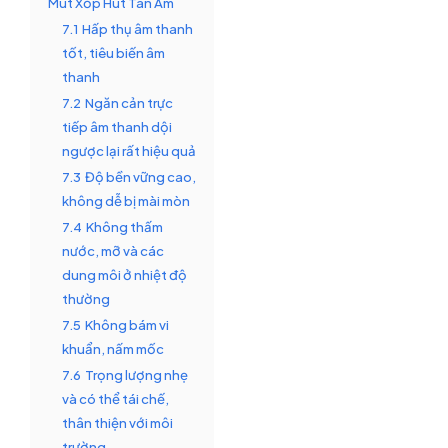
Mút Xốp Hút Tán Âm
7.1
Hấp thụ âm thanh
tốt, tiêu biến âm
thanh
7.2
Ngăn cản trực
tiếp âm thanh dội
ngược lại rất hiệu quả
7.3
Độ bền vững cao,
không dễ bị mài mòn
7.4
Không thấm
nước, mỡ và các
dung môi ở nhiệt độ
thường
7.5
Không bám vi
khuẩn, nấm mốc
7.6
Trọng lượng nhẹ
và có thể tái chế,
thân thiện với môi
trường