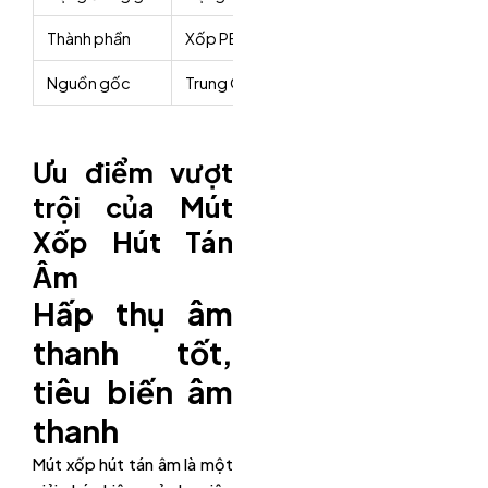
Thành phần
Xốp PE Foam.
Nguồn gốc
Trung Quốc, Việt Nam.
Ưu điểm vượt
trội của Mút
Xốp Hút Tán
Âm
Hấp thụ âm
thanh tốt,
tiêu biến âm
thanh
Mút xốp hút tán âm là một