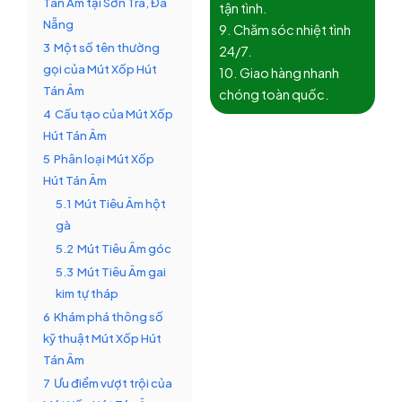
Tán Âm tại Sơn Trà, Đà
tận tình.
Nẵng
9. Chăm sóc nhiệt tình
3
Một số tên thường
24/7.
gọi của Mút Xốp Hút
10. Giao hàng nhanh
Tán Âm
chóng toàn quốc.
4
Cấu tạo của Mút Xốp
Hút Tán Âm
5
Phân loại Mút Xốp
Hút Tán Âm
5.1
Mút Tiêu Âm hột
gà
5.2
Mút Tiêu Âm góc
5.3
Mút Tiêu Âm gai
kim tự tháp
6
Khám phá thông số
kỹ thuật Mút Xốp Hút
Tán Âm
7
Ưu điểm vượt trội của