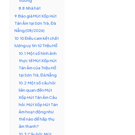
trường
8.8
Nhà hát
9
Báo giá Mút Xốp Hút
Tán Âm tại Sơn Trà, Đà
Nẵng (08/2026)
10
10 Điều cam kết chất
lượng uy tín từ Triệu Hổ
10.1
Một số hình ảnh
thực tế Mút Xốp Hút
Tán Âm của Triệu Hổ
tại Sơn Trà, Đà Nẵng
10.2
Một số câu hỏi
liên quan đến Mút
Xốp Hút Tán Âm Câu
hỏi: Mút Xốp Hút Tán
Âm hoạt động như
thế nào để hấp thụ
âm thanh?
10.3
Câu hỏi: Mút