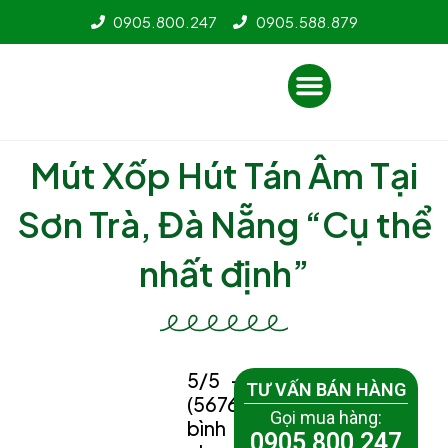
Nhảy
0905.800.247
0905.588.879
tới
nội
Menu
dung
Mút Xốp Hút Tán Âm Tại
Sơn Trà, Đà Nẵng “Cụ thể
nhất định”
5/5 -
TƯ VẤN BÁN HÀNG
(5676
Gọi mua hàng:
bình
0905 800 247