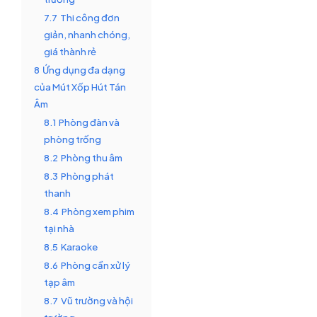
7.7
Thi công đơn
giản, nhanh chóng,
giá thành rẻ
8
Ứng dụng đa dạng
của Mút Xốp Hút Tán
Âm
8.1
Phòng đàn và
phòng trống
8.2
Phòng thu âm
8.3
Phòng phát
thanh
8.4
Phòng xem phim
tại nhà
8.5
Karaoke
8.6
Phòng cần xử lý
tạp âm
8.7
Vũ trường và hội