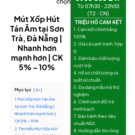
chọn)
Từ 07h30 - 22h00
(T2 - CN)
Mút Xốp Hút
TRIỆU HỔ CAM KẾT
Tán Âm tại Sơn
1. Cam kết chính hãng
Trà, Đà Nẵng |
100%.
2. Giá cả cạnh tranh, hợp
Nhanh hơn
lý.
mạnh hơn | CK
3. Đảm bảo chất lượng
5% – 10%
vượt trội.
4. Hồ sơ chất lượng và
xuất xứ chuẩn.
5. Đa dạng mẫu mã thử
Mục lục
ẩn
nghiệm.
1
Mút Xốp Hút Tán Âm
6. Chính sách đổi trả
tại Sơn Trà, Đà Nẵng |
minh bạch.
Nhanh hơn mạnh hơn |
7. Bảo hành theo tiêu
CK 5% – 10%
chuẩn NSX.
2
Tìm hiểu Mút Xốp Hút
8. Hướng dẫn thi công