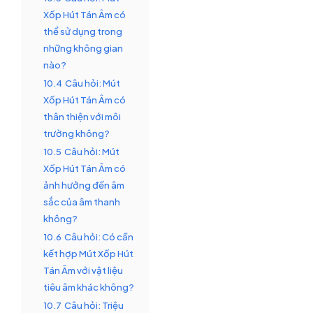
Xốp Hút Tán Âm có
thể sử dụng trong
những không gian
nào?
10.4
Câu hỏi: Mút
Xốp Hút Tán Âm có
thân thiện với môi
trường không?
10.5
Câu hỏi: Mút
Xốp Hút Tán Âm có
ảnh hưởng đến âm
sắc của âm thanh
không?
10.6
Câu hỏi: Có cần
kết hợp Mút Xốp Hút
Tán Âm với vật liệu
tiêu âm khác không?
10.7
Câu hỏi: Triệu