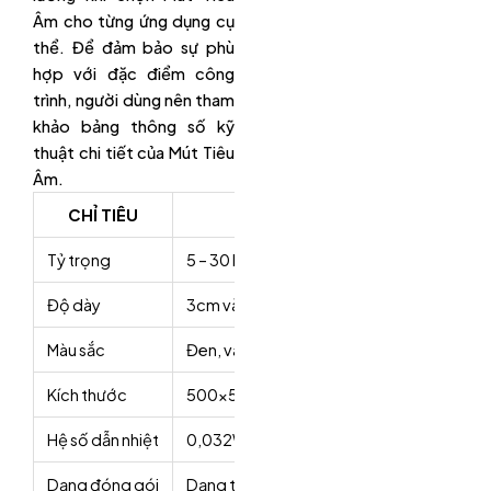
Âm cho từng ứng dụng cụ
thể. Để đảm bảo sự phù
hợp với đặc điểm công
trình, người dùng nên tham
khảo bảng thông số kỹ
thuật chi tiết của Mút Tiêu
Âm.
CHỈ TIÊU
THÔNG
Tỷ trọng
5 – 30 kg/m3
Độ dày
3cm và loại 5cm.
Màu sắc
Đen, vàng, xanh, tím, trắng, đỏ…
Kích thước
500x500x30mm, 500x500x50mm, 16
Hệ số dẫn nhiệt
0,032W/mk ở điều kiện nhiệt độ 20 độ C;
Dạng đóng gói
Dạng tấm, dạng cuộn