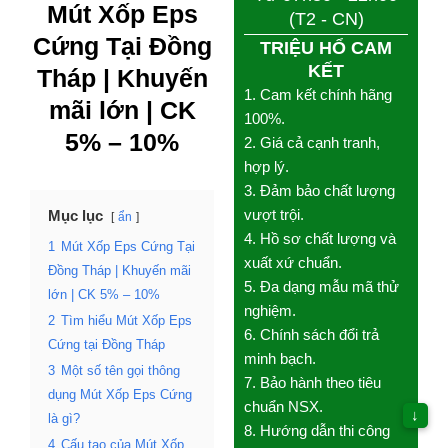
Mút Xốp Eps
(T2 - CN)
Cứng Tại Đồng
TRIỆU HỔ CAM
KẾT
Tháp | Khuyến
1. Cam kết chính hãng
mãi lớn | CK
100%.
5% – 10%
2. Giá cả cạnh tranh,
hợp lý.
3. Đảm bảo chất lượng
vượt trội.
Mục lục
ẩn
4. Hồ sơ chất lượng và
1
Mút Xốp Eps Cứng Tại
xuất xứ chuẩn.
Đồng Tháp | Khuyến mãi
5. Đa dạng mẫu mã thử
lớn | CK 5% – 10%
nghiệm.
2
Tìm hiểu Mút Xốp Eps
6. Chính sách đổi trả
Cứng tại Đồng Tháp
minh bạch.
3
Một số tên gọi thông
7. Bảo hành theo tiêu
dụng Mút Xốp Eps Cứng
chuẩn NSX.
↓
là gì?
8. Hướng dẫn thi công
4
Cấu tạo của Mút Xốp