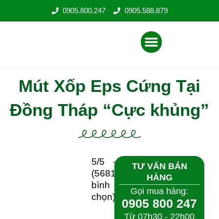
Nhảy
0905.800.247
0905.588.879
tới
nội
Menu
dung
Mút Xốp Eps Cứng Tại
Đồng Tháp “Cực khủng”
5/5 -
TƯ VẤN BÁN
(5681
HÀNG
bình
Gọi mua hàng:
chọn)
0905 800 247
Từ 07h30 - 22h00