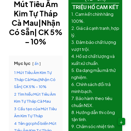
Mút Tiêu Âm
TRIỆU HỔ CAM KẾT
Kim Tự Tháp
1. Cam kết chính hãng
Cà Mau|Nhận
100%.
2. Giá cả cạnh tranh, hợp
Có Sẵn| CK 5%
lý.
– 10%
3. Đảm bảo chất lượng
vượt trội.
4. Hồ sơ chất lượng và
Mục lục
xuất xứ chuẩn.
ẩn
5. Đa dạng mẫu mã thử
1
Mút Tiêu Âm Kim Tự
nghiệm.
Tháp Cà Mau|Nhận Có
6. Chính sách đổi trả
Sẵn| CK 5% – 10%
minh bạch.
2
Tìm hiểu Mút Tiêu Âm
7. Bảo hành theo tiêu
Kim Tự Tháp Cà Mau
chuẩn NSX.
3
Cấu tạo của Mút Tiêu
8. Hướng dẫn thi công
Âm Kim Tự Tháp
tận tình.
↓
4
Tên gọi phổ biến Mút
9. Chăm sóc nhiệt tình
Tiêu Âm Kim Tự Tháp