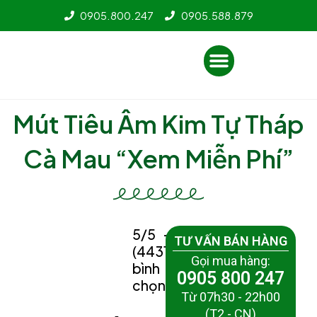
Nhảy
0905.800.247
0905.588.879
tới
nội
Menu
dung
Mút Tiêu Âm Kim Tự Tháp
Cà Mau “Xem Miễn Phí”
5/5 -
TƯ VẤN BÁN HÀNG
(4431
Gọi mua hàng:
bình
0905 800 247
chọn)
Từ 07h30 - 22h00
(T2 - CN)