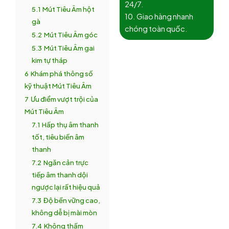
24/7.
5.1
Mút Tiêu Âm hột
10. Giao hàng nhanh
gà
chóng toàn quốc.
5.2
Mút Tiêu Âm góc
5.3
Mút Tiêu Âm gai
kim tự tháp
6
Khám phá thông số
kỹ thuật Mút Tiêu Âm
7
Ưu điểm vượt trội của
Mút Tiêu Âm
7.1
Hấp thụ âm thanh
tốt, tiêu biến âm
thanh
7.2
Ngăn cản trực
tiếp âm thanh dội
ngược lại rất hiệu quả
7.3
Độ bền vững cao,
không dễ bị mài mòn
7.4
Không thấm