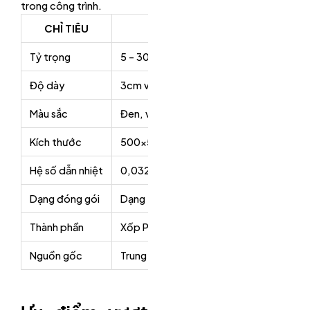
trong công trình.
CHỈ TIÊU
THÔN
Tỷ trọng
5 – 30 kg/m3
Độ dày
3cm và loại 5cm.
Màu sắc
Đen, vàng, xanh, tím, trắng, đỏ…
Kích thước
500x500x30mm, 500x500x50mm, 1
Hệ số dẫn nhiệt
0,032W/mk ở điều kiện nhiệt độ 20 độ 
Dạng đóng gói
Dạng tấm, dạng cuộn
Thành phần
Xốp PE Foam.
Nguồn gốc
Trung Quốc, Việt Nam.