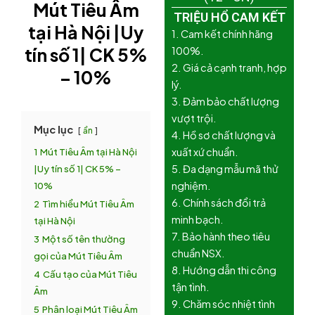
Mút Tiêu Âm
TRIỆU HỔ CAM KẾT
tại Hà Nội |Uy
1. Cam kết chính hãng
tín số 1| CK 5%
100%.
2. Giá cả cạnh tranh, hợp
– 10%
lý.
3. Đảm bảo chất lượng
vượt trội.
Mục lục
ẩn
4. Hồ sơ chất lượng và
1
Mút Tiêu Âm tại Hà Nội
xuất xứ chuẩn.
|Uy tín số 1| CK 5% –
5. Đa dạng mẫu mã thử
10%
nghiệm.
6. Chính sách đổi trả
2
Tìm hiểu Mút Tiêu Âm
minh bạch.
tại Hà Nội
7. Bảo hành theo tiêu
3
Một số tên thường
chuẩn NSX.
gọi của Mút Tiêu Âm
8. Hướng dẫn thi công
4
Cấu tạo của Mút Tiêu
tận tình.
Âm
9. Chăm sóc nhiệt tình
5
Phân loại Mút Tiêu Âm