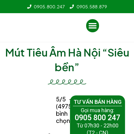
Nhảy
0905.800.247
0905.588.879
tới
nội
Menu
dung
Mút Tiêu Âm Hà Nội “Siêu
bền”
5/5 -
TƯ VẤN BÁN HÀNG
(4975
Gọi mua hàng:
bình
0905 800 247
chọn)
Từ 07h30 - 22h00
(T2 - CN)