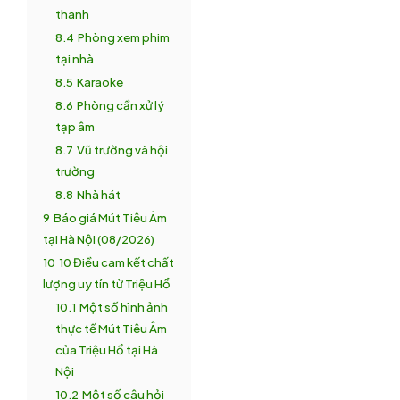
thanh
8.4
Phòng xem phim
tại nhà
8.5
Karaoke
8.6
Phòng cần xử lý
tạp âm
8.7
Vũ trường và hội
trường
8.8
Nhà hát
9
Báo giá Mút Tiêu Âm
tại Hà Nội (08/2026)
10
10 Điều cam kết chất
lượng uy tín từ Triệu Hổ
10.1
Một số hình ảnh
thực tế Mút Tiêu Âm
của Triệu Hổ tại Hà
Nội
10.2
Một số câu hỏi