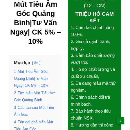
Mút Tiêu Âm
(T2 - CN)
Góc Quảng
TRIỆU HỔ CAM
KẾT
Bình|Tư Vấn
1. Cam kết chính hãng
Ngay| CK 5% –
100%.
10%
2. Giá cả cạnh tranh,
hợp lý.
3. Đảm bảo chất lượng
vượt trội.
Mục lục
ẩn
4. Hồ sơ chất lượng và
1
Mút Tiêu Âm Góc
xuất xứ chuẩn.
Quảng Bình|Tư Vấn
5. Đa dạng mẫu mã thử
Ngay| CK 5% – 10%
nghiệm.
2
Tìm hiểu Mút Tiêu Âm
6. Chính sách đổi trả
Góc Quảng Bình
minh bạch.
3
Cấu tạo của Mút Tiêu
7. Bảo hành theo tiêu
Âm Góc
chuẩn NSX.
↓
4
Tên gọi phổ biến Mút
8. Hướng dẫn thi công
Tiêu Âm Góc