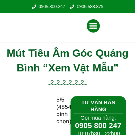
Nhảy
0905.800.247
0905.588.879
tới
nội
Menu
dung
Mút Tiêu Âm Góc Quảng
Bình “Xem Vật Mẫu”
5/5 -
TƯ VẤN BÁN
(4854
HÀNG
bình
Gọi mua hàng:
chọn)
0905 800 247
Từ 07h30 - 22h00