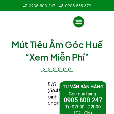
Nhảy
0905.800.247
0905.588.879
tới
nội
Menu
dung
Mút Tiêu Âm Góc Huế
“Xem Miễn Phí”
5/5 -
TƯ VẤN BÁN HÀNG
(3645
Gọi mua hàng:
bình
0905 800 247
chọn)
Từ 07h30 - 22h00
(T2 - CN)