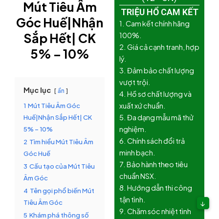
Mút Tiêu Âm
TRIỆU HỔ CAM KẾT
Góc Huế|Nhận
1. Cam kết chính hãng
Sắp Hết| CK
100%.
2. Giá cả cạnh tranh, hợp
5% – 10%
lý.
3. Đảm bảo chất lượng
vượt trội.
Mục lục
ẩn
4. Hồ sơ chất lượng và
1
Mút Tiêu Âm Góc
xuất xứ chuẩn.
Huế|Nhận Sắp Hết| CK
5. Đa dạng mẫu mã thử
5% – 10%
nghiệm.
6. Chính sách đổi trả
2
Tìm hiểu Mút Tiêu Âm
minh bạch.
Góc Huế
7. Bảo hành theo tiêu
3
Cấu tạo của Mút Tiêu
chuẩn NSX.
Âm Góc
8. Hướng dẫn thi công
4
Tên gọi phổ biến Mút
tận tình.
Tiêu Âm Góc
↓
9. Chăm sóc nhiệt tình
5
Khám phá thông số