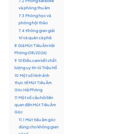
7.2
Phòng karaoke
và phòng thu âm
7.3
Phòng học và
phòng hội thảo
7.4
Không gian giải
trí và quán cà phê
8
Giá Mút Tiêu Âm Hải
Phòng (08/2026)
9
10 Điều cam kết chất
lượng uy tín từ Triệu Hổ
10
Một số hình ảnh
thực tế Mút Tiêu Âm
Góc Hải Phòng
11
Một số câu hỏi liên
quan đến Mút Tiêu Âm
Góc
11.1
Mút tiêu âm góc
dùng cho không gian
nào?