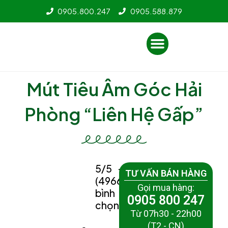
Nhảy
0905.800.247
0905.588.879
tới
nội
Menu
dung
Mút Tiêu Âm Góc Hải
Phòng “Liên Hệ Gấp”
5/5 -
TƯ VẤN BÁN HÀNG
(4966
Gọi mua hàng:
bình
0905 800 247
chọn)
Từ 07h30 - 22h00
(T2 - CN)