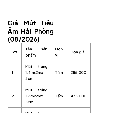
Giá Mút Tiêu
Âm Hải Phòng
(08/2026)
Tên sản
Đơn
Stt
Đơn giá
phẩm
vị
Mút trứng
1
1.6mx2mx
Tấm
285.000
3cm
Mút trứng
2
1.6mx2mx
Tấm
475.000
5cm