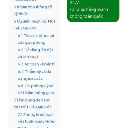
24/7.
5
Khám phá thông số
10. Giao hàng nhanh
kỹ thuật
chóng toàn quốc.
6
Ưu điểm vượt trội Mút
Tiêu Âm Góc
6.1
Tiêu âm tối ưu tại
các góc phòng
6.2
Dễ dàng lắp đặt
và linh hoạt
6.3
An toàn và bền bỉ
6.4
Thẩm mỹ và đa
dạng màu sắc
6.5
Chi phí hợp lý và
tiết kiệm không gian
7
Ứng dụng đa dạng
của Mút Tiêu Âm Góc
7.1
Phòng livestream
và studio quay video