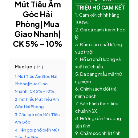
Mút Tiêu Âm
TRIỆU HỔ CAM KẾT
Góc Hải
1. Cam kết chính hãng
Phòng|Mua
100%.
2. Giá cả cạnh tranh, hợp
Giao Nhanh|
lý.
CK 5% – 10%
3. Đảm bảo chất lượng
vượt trội.
4. Hồ sơ chất lượng và
Mục lục
xuất xứ chuẩn.
ẩn
5. Đa dạng mẫu mã thử
1
Mút Tiêu Âm Góc Hải
nghiệm.
Phòng|Mua Giao
6. Chính sách đổi trả
Nhanh| CK 5% – 10%
minh bạch.
2
Tìm hiểu Mút Tiêu Âm
7. Bảo hành theo tiêu
Góc Hải Phòng
chuẩn NSX.
3
Cấu tạo của Mút Tiêu
8. Hướng dẫn thi công
Âm Góc
tận tình.
4
Tên gọi phổ biến Mút
9. Chăm sóc nhiệt tình
Tiêu Âm Góc