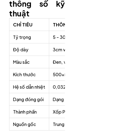
thông số kỹ
thuật
CHỈ TIÊU
THÔNG SỐ
Tỷ trọng
5 – 30 kg/m3
Độ dày
3cm và loại 5cm.
Màu sắc
Đen, vàng, xanh, tím, trắng, đỏ…
Kích thước
500x500x30mm, 500x500x50mm, 1
Hệ số dẫn nhiệt
0,032W/mk ở điều kiện nhiệt độ 20 độ 
Dạng đóng gói
Dạng tấm, dạng cuộn
Thành phần
Xốp PE Foam.
Nguồn gốc
Trung Quốc, Việt Nam.