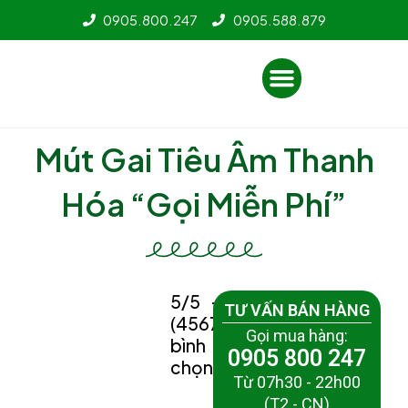
Nhảy
0905.800.247
0905.588.879
tới
nội
Menu
dung
Mút Gai Tiêu Âm Thanh
Hóa “Gọi Miễn Phí”
5/5 -
TƯ VẤN BÁN HÀNG
(4567
Gọi mua hàng:
bình
0905 800 247
chọn)
Từ 07h30 - 22h00
(T2 - CN)