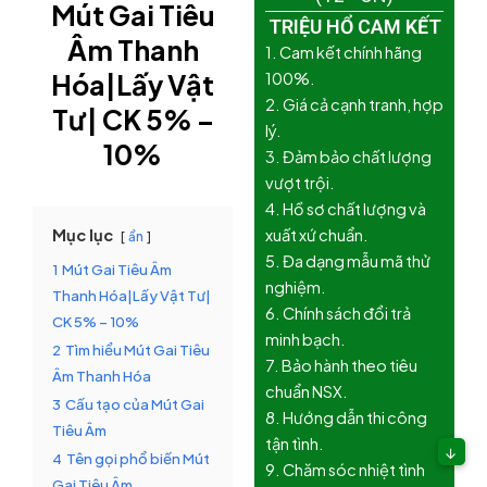
Mút Gai Tiêu
TRIỆU HỔ CAM KẾT
Âm Thanh
1. Cam kết chính hãng
Hóa|Lấy Vật
100%.
2. Giá cả cạnh tranh, hợp
Tư| CK 5% –
lý.
10%
3. Đảm bảo chất lượng
vượt trội.
4. Hồ sơ chất lượng và
Mục lục
xuất xứ chuẩn.
ẩn
5. Đa dạng mẫu mã thử
1
Mút Gai Tiêu Âm
nghiệm.
Thanh Hóa|Lấy Vật Tư|
6. Chính sách đổi trả
CK 5% – 10%
minh bạch.
2
Tìm hiểu Mút Gai Tiêu
7. Bảo hành theo tiêu
Âm Thanh Hóa
chuẩn NSX.
3
Cấu tạo của Mút Gai
8. Hướng dẫn thi công
Tiêu Âm
tận tình.
↓
4
Tên gọi phổ biến Mút
9. Chăm sóc nhiệt tình
Gai Tiêu Âm