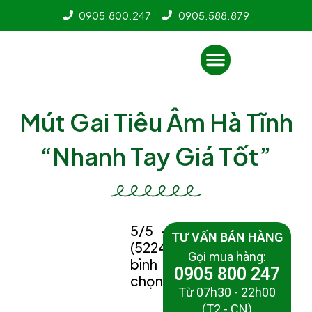
Nhảy
0905.800.247
0905.588.879
tới
nội
Menu
dung
Mút Gai Tiêu Âm Hà Tĩnh
“Nhanh Tay Giá Tốt”
5/5 -
TƯ VẤN BÁN HÀNG
(5224
Gọi mua hàng:
bình
0905 800 247
chọn)
Từ 07h30 - 22h00
(T2 - CN)