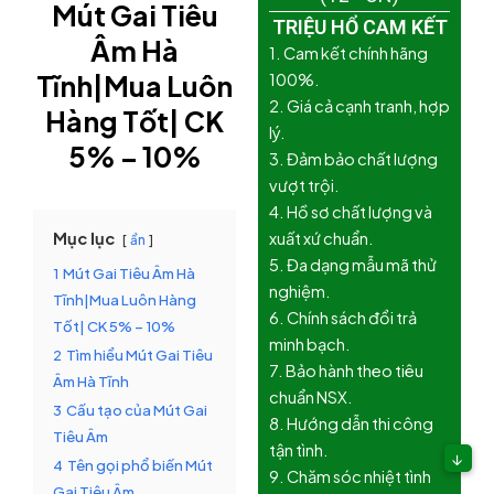
Mút Gai Tiêu
TRIỆU HỔ CAM KẾT
Âm Hà
1. Cam kết chính hãng
Tĩnh|Mua Luôn
100%.
2. Giá cả cạnh tranh, hợp
Hàng Tốt| CK
lý.
5% – 10%
3. Đảm bảo chất lượng
vượt trội.
4. Hồ sơ chất lượng và
Mục lục
xuất xứ chuẩn.
ẩn
5. Đa dạng mẫu mã thử
1
Mút Gai Tiêu Âm Hà
nghiệm.
Tĩnh|Mua Luôn Hàng
6. Chính sách đổi trả
Tốt| CK 5% – 10%
minh bạch.
2
Tìm hiểu Mút Gai Tiêu
7. Bảo hành theo tiêu
Âm Hà Tĩnh
chuẩn NSX.
3
Cấu tạo của Mút Gai
8. Hướng dẫn thi công
Tiêu Âm
tận tình.
↓
4
Tên gọi phổ biến Mút
9. Chăm sóc nhiệt tình
Gai Tiêu Âm