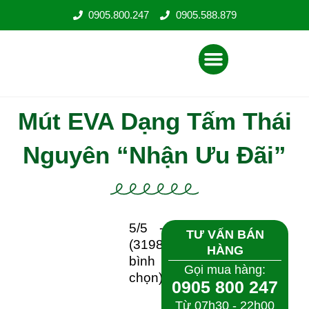
Nhảy
0905.800.247
0905.588.879
tới
nội
Menu
dung
Mút EVA Dạng Tấm Thái
Nguyên “Nhận Ưu Đãi”
5/5 -
TƯ VẤN BÁN
(3198
HÀNG
bình
Gọi mua hàng:
chọn)
0905 800 247
Từ 07h30 - 22h00