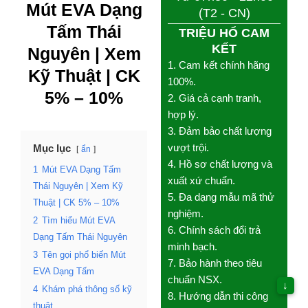
Mút EVA Dạng
(T2 - CN)
Tấm
Thái
TRIỆU HỔ CAM
KẾT
Nguyên
|
Xem
1. Cam kết chính hãng
Kỹ Thuật
| CK
100%.
5% – 10%
2. Giá cả cạnh tranh,
hợp lý.
3. Đảm bảo chất lượng
vượt trội.
Mục lục
ẩn
4. Hồ sơ chất lượng và
1
Mút EVA Dạng Tấm
xuất xứ chuẩn.
Thái Nguyên | Xem Kỹ
5. Đa dạng mẫu mã thử
Thuật | CK 5% – 10%
nghiệm.
2
Tìm hiểu Mút EVA
6. Chính sách đổi trả
Dạng Tấm Thái Nguyên
minh bạch.
3
Tên gọi phổ biến Mút
7. Bảo hành theo tiêu
EVA Dạng Tấm
chuẩn NSX.
↓
4
Khám phá thông số kỹ
8. Hướng dẫn thi công
thuật