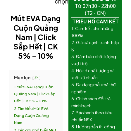
chọn)
Từ 07h30 - 22h00
(T2 - CN)
Mút EVA Dạng
TRIỆU HỔ CAM KẾT
Cuộn
Quảng
1. Cam kết chính hãng
Nam
|
Click
100%.
2. Giá cả cạnh tranh, hợp
Sắp Hết
| CK
lý.
5% – 10%
3. Đảm bảo chất lượng
vượt trội.
4. Hồ sơ chất lượng và
Mục lục
xuất xứ chuẩn.
ẩn
5. Đa dạng mẫu mã thử
1
Mút EVA Dạng Cuộn
nghiệm.
Quảng Nam | Click Sắp
6. Chính sách đổi trả
Hết | CK 5% – 10%
minh bạch.
2
Tìm hiểu Mút EVA
7. Bảo hành theo tiêu
Dạng Cuộn Quảng
chuẩn NSX.
Nam
8. Hướng dẫn thi công
3
Tên gọi phổ biến Mút