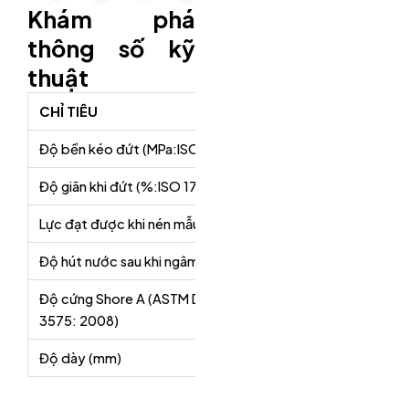
Khám phá
thông số kỹ
thuật
CHỈ TIÊU
Độ bền kéo đứt (MPa:ISO 1798: 1997)
Độ giãn khi đứt (%:ISO 1798: 1997)
Lực đạt được khi nén mẫu 50% chiều cao ban đầu (MPa: A
Độ hút nước sau khi ngâm 24 giờ trong nước ở 200C (Kg/m
Độ cứng Shore A (ASTM D
3575: 2008)
Độ dày (mm)