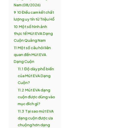
Nam (08/2026)
9
10 Điều cam kết chất
lượng uy tín từ Triệu Hổ
10
Một số hình ảnh
thực tế Mút EVA Dạng
Cuộn Quảng Nam
11
Một số câu hỏi liên
quan đến Mút EVA
Dạng Cuộn
11.1
Độ dày phổ biến
của Mút EVA Dạng
Cuộn?
11.2
Mút EVA dạng
cuộn được dùng vào
mục đích gì?
11.3
Tại sao mút EVA
dạng cuộn được ưa
chuộng hơn dạng