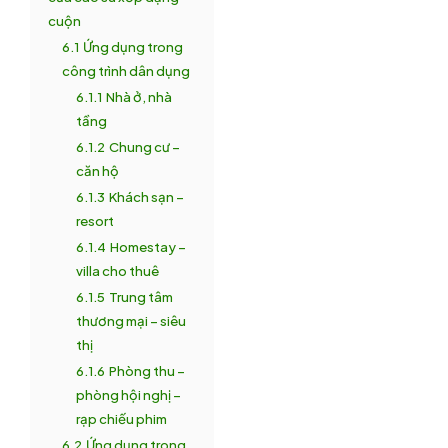
cuộn
6.1
Ứng dụng trong
công trình dân dụng
6.1.1
Nhà ở, nhà
tầng
6.1.2
Chung cư –
căn hộ
6.1.3
Khách sạn –
resort
6.1.4
Homestay –
villa cho thuê
6.1.5
Trung tâm
thương mại – siêu
thị
6.1.6
Phòng thu –
phòng hội nghị –
rạp chiếu phim
6.2
Ứng dụng trong