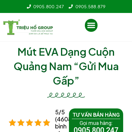
Nhảy
0905.800.247
0905.588.879
tới
nội
Menu
dung
Mút EVA Dạng Cuộn
Quảng Nam “Gửi Mua
Gấp”
5/5 -
TƯ VẤN BÁN HÀNG
(4608
Gọi mua hàng:
bình
0905 800 247