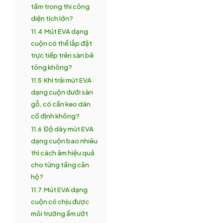
tấm trong thi công
diện tích lớn?
11.4
Mút EVA dạng
cuộn có thể lắp đặt
trực tiếp trên sàn bê
tông không?
11.5
Khi trải mút EVA
dạng cuộn dưới sàn
gỗ, có cần keo dán
cố định không?
11.6
Độ dày mút EVA
dạng cuộn bao nhiêu
thì cách âm hiệu quả
cho từng tầng căn
hộ?
11.7
Mút EVA dạng
cuộn có chịu được
môi trường ẩm ướt