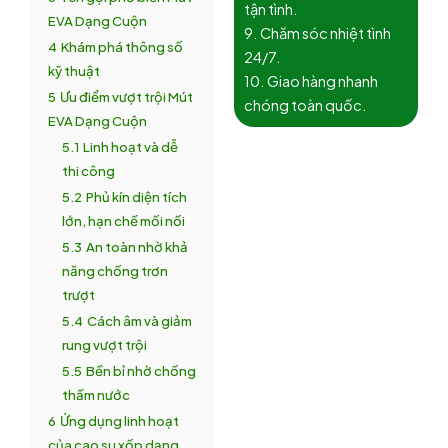
tận tình.
EVA Dạng Cuộn
9. Chăm sóc nhiệt tình
4
Khám phá thông số
24/7.
kỹ thuật
10. Giao hàng nhanh
5
Ưu điểm vượt trội Mút
chóng toàn quốc.
EVA Dạng Cuộn
5.1
Linh hoạt và dễ
thi công
5.2
Phủ kín diện tích
lớn, hạn chế mối nối
5.3
An toàn nhờ khả
năng chống trơn
trượt
5.4
Cách âm và giảm
rung vượt trội
5.5
Bền bỉ nhờ chống
thấm nước
6
Ứng dụng linh hoạt
của cao su xốp dạng