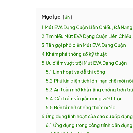
Mục lục
ẩn
1
Mút EVA Dạng Cuộn Liên Chiểu, Đà Nẵng 
2
Tìm hiểu Mút EVA Dạng Cuộn Liên Chiểu
3
Tên gọi phổ biến Mút EVA Dạng Cuộn
4
Khám phá thông số kỹ thuật
5
Ưu điểm vượt trội Mút EVA Dạng Cuộn
5.1
Linh hoạt và dễ thi công
5.2
Phủ kín diện tích lớn, hạn chế mối nối
5.3
An toàn nhờ khả năng chống trơn tr
5.4
Cách âm và giảm rung vượt trội
5.5
Bền bỉ nhờ chống thấm nước
6
Ứng dụng linh hoạt của cao su xốp dạn
6.1
Ứng dụng trong công trình dân dụng