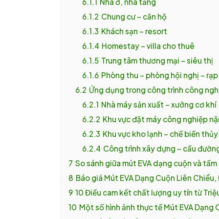
6.1.1
Nhà ở, nhà tầng
6.1.2
Chung cư – căn hộ
6.1.3
Khách sạn – resort
6.1.4
Homestay – villa cho thuê
6.1.5
Trung tâm thương mại – siêu thị
6.1.6
Phòng thu – phòng hội nghị – rạp
6.2
Ứng dụng trong công trình công ngh
6.2.1
Nhà máy sản xuất – xưởng cơ khí
6.2.2
Khu vực đặt máy công nghiệp n
6.2.3
Khu vực kho lạnh – chế biến thủy
6.2.4
Công trình xây dựng – cầu đườn
7
So sánh giữa mút EVA dạng cuộn và tấm
8
Báo giá Mút EVA Dạng Cuộn Liên Chiểu,
9
10 Điều cam kết chất lượng uy tín từ Triệ
10
Một số hình ảnh thực tế Mút EVA Dạng 