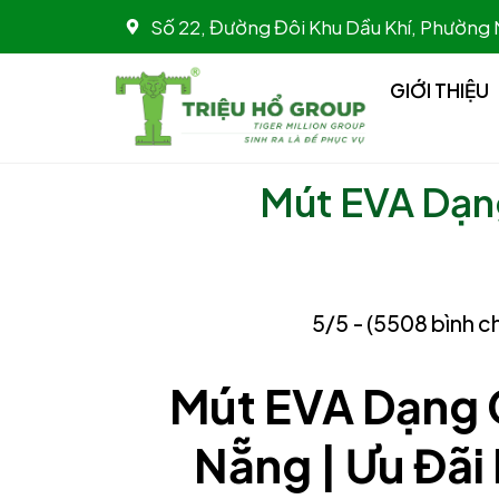
Nhảy
Số 22, Đường Đôi Khu Dầu Khí, Phường
tới
nội
GIỚI THIỆU
dung
Mút EVA Dạng
5/5 - (5508 bình c
Mút EVA Dạng
Nẵng
|
Ưu Đãi