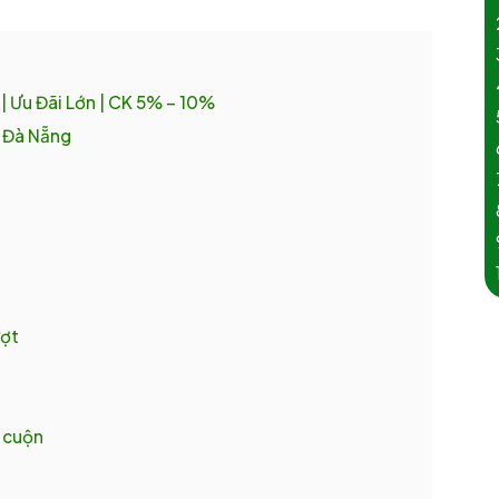
| Ưu Đãi Lớn | CK 5% – 10%
, Đà Nẵng
ượt
g cuộn