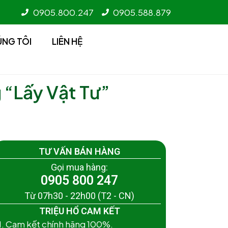
0905.800.247
0905.588.879
ÚNG TÔI
LIÊN HỆ
 “Lấy Vật Tư”
TƯ VẤN BÁN HÀNG
Gọi mua hàng:
0905 800 247
Từ 07h30 - 22h00 (T2 - CN)
TRIỆU HỔ CAM KẾT
1. Cam kết chính hãng 100%.