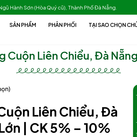
 Ngũ Hành Sơn (Hòa Quý cũ), Thành Phố Đà Nẵng.
SẢN PHẨM
PHÂN PHỐI
TẠI SAO CHỌN CH
 Cuộn Liên Chiểu, Đà Nẵng
họn)
 Cuộn
Liên Chiểu, Đà
 Lớn
| CK 5% – 10%