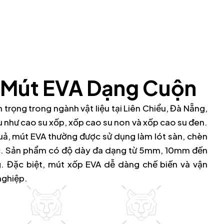
n Mút EVA Dạng Cuộn
rọng trong ngành vật liệu tại Liên Chiểu, Đà Nẵng,
u như cao su xốp, xốp cao su non và xốp cao su đen.
quả, mút EVA thường được sử dụng làm lót sàn, chèn
ác. Sản phẩm có độ dày đa dạng từ 5mm, 10mm đến
 Đặc biệt, mút xốp EVA dễ dàng chế biến và vận
nghiệp.