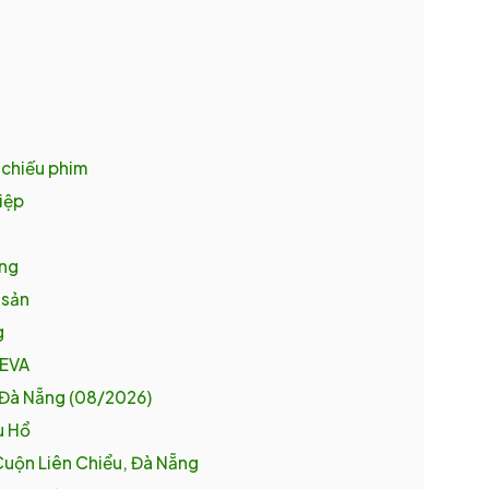
 chiếu phim
iệp
ặng
 sản
g
 EVA
 Đà Nẵng (08/2026)
u Hổ
Cuộn Liên Chiểu, Đà Nẵng