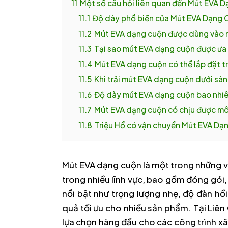
11
Một số câu hỏi liên quan đến Mút EVA 
11.1
Độ dày phổ biến của Mút EVA Dạng 
11.2
Mút EVA dạng cuộn được dùng vào m
11.3
Tại sao mút EVA dạng cuộn được ưa 
11.4
Mút EVA dạng cuộn có thể lắp đặt t
11.5
Khi trải mút EVA dạng cuộn dưới sà
11.6
Độ dày mút EVA dạng cuộn bao nhiêu
11.7
Mút EVA dạng cuộn có chịu được môi
11.8
Triệu Hổ có vận chuyển Mút EVA Dạ
Mút EVA dạng cuộn là một trong những vật
trong nhiều lĩnh vực, bao gồm đóng gói,
nổi bật như trọng lượng nhẹ, độ đàn hồ
quả tối ưu cho nhiều sản phẩm. Tại Liê
lựa chọn hàng đầu cho các công trình xâ