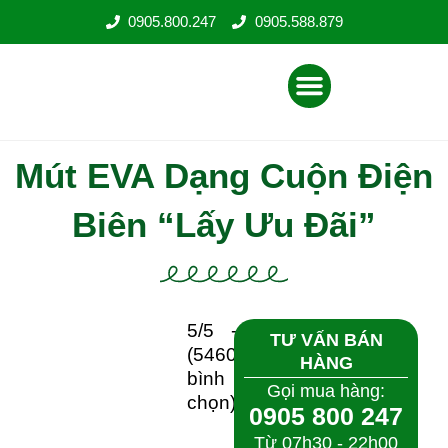
Nhảy
0905.800.247
0905.588.879
tới
nội
Menu
dung
Mút EVA Dạng Cuộn Điện
Biên “Lấy Ưu Đãi”
5/5 -
TƯ VẤN BÁN HÀNG
(5460
Gọi mua hàng:
bình
0905 800 247
chọn)
Từ 07h30 - 22h00
(T2 - CN)