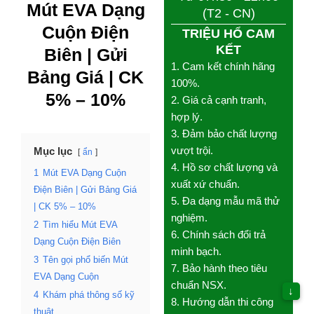
Mút EVA Dạng
TRIỆU HỔ CAM KẾT
Cuộn
Điện Biên
1. Cam kết chính hãng
|
Gửi Bảng Giá
100%.
2. Giá cả cạnh tranh, hợp
| CK 5% – 10%
lý.
3. Đảm bảo chất lượng
vượt trội.
Mục lục
ẩn
4. Hồ sơ chất lượng và
1
Mút EVA Dạng Cuộn
xuất xứ chuẩn.
Điện Biên | Gửi Bảng
5. Đa dạng mẫu mã thử
Giá | CK 5% – 10%
nghiệm.
6. Chính sách đổi trả
2
Tìm hiểu Mút EVA
minh bạch.
Dạng Cuộn Điện Biên
7. Bảo hành theo tiêu
3
Tên gọi phổ biến Mút
chuẩn NSX.
EVA Dạng Cuộn
8. Hướng dẫn thi công
4
Khám phá thông số
tận tình.
kỹ thuật
↓
9. Chăm sóc nhiệt tình
5
Ưu điểm vượt trội Mút