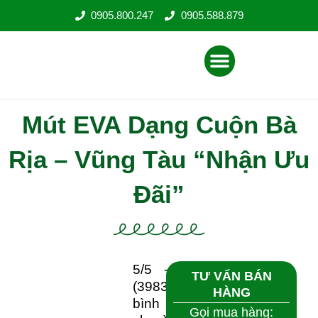
Nhảy
0905.800.247
0905.588.879
tới
nội
Menu
dung
Mút EVA Dạng Cuộn Bà
Rịa – Vũng Tàu “Nhận Ưu
Đãi”
5/5 -
TƯ VẤN BÁN HÀNG
(3983
Gọi mua hàng:
bình
0905 800 247