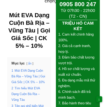
chọn)
Từ 07h30 - 22h00
(T2 - CN)
Mút EVA Dạng
TRIỆU HỔ CAM KẾT
Cuộn
Bà Rịa –
1. Cam kết chính hãng
Vũng Tàu
|
Gọi
100%.
2. Giá cả cạnh tranh, hợp
Giá Sốc
| CK
lý.
5% – 10%
3. Đảm bảo chất lượng
vượt trội.
4. Hồ sơ chất lượng và
Mục lục
xuất xứ chuẩn.
ẩn
5. Đa dạng mẫu mã thử
1
Mút EVA Dạng Cuộn
nghiệm.
Bà Rịa – Vũng Tàu | Gọi
6. Chính sách đổi trả
Giá Sốc | CK 5% – 10%
minh bạch.
2
Tìm hiểu Mút EVA
7. Bảo hành theo tiêu
Dạng Cuộn Bà Rịa –
chuẩn NSX.
↓
Vũng Tàu
8. Hướng dẫn thi công
3
Tên gọi phổ biến Mút